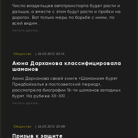
Число владельцев автотранспорта будет расти и
дальше, а вместе с этим будут расти и пробки на
дорогах. Вот только меры по борьбе с ними, по
всей видим...
Читать далее...
Общество
| 26.03.2012 20:14
Аюна Дарханова классифицировала
шаманов
Аюна Дарханова своей книге «Шаманизм бурят
Предбайкалья в постсоветский период»,
рассмотрела биографии 16-ти шаманов западных
бурят. На рубеже XX-XXI ...
Читать далее...
Общество
| 26.03.2012 20:08
Призыв к защите