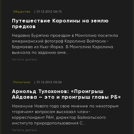
Общество
| 31.12.2012 06:13
Путешествие Каролины на землю
предков
Недавно Бурятию проездом в Монголию посетила
американский фотограф Каролина Войтасик-
Бадмаева из Нью-Йорка. В Монголию Каролина
выехала по заданию аме...
Читать далее...
Политика
| 31.12.2012 05:56
Арнольд Тулохонов: «Проигрыш
Айдаева – это и проигрыш главы РБ»
Накануне Нового года свое мнение по некоторым
«горячим» вопросам высказал член-
корреспондент РАН, директор Байкальского
института природопользования С...
Читать далее...