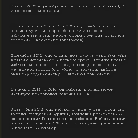
В июне 2002 переизбран на второй срок, набрав 78,19
% голосов избирателей.
На прошедших 2 декабря 2007 года выборах мэра
столицы Бурятии набрал более 43 % голосов
избирателей и стал мэром города в 3-й раз (основной
соперник – Александр Толстоухов).
В декабре 2012 года сложил полномочия мэра Улан-Удэ
в связи с истечением 5-летнего срока. В том же месяце
избирался на пост вновь созданной должности сити-
менеджера города Улан-Удэ, но проиграл выборы
бывшему подчиненному – Евгению Пронькинову.
С начала 2013 по 2016 год работал в Байкальском
институте природопользования СО РАН.
8 сентября 2013 года избирался в депутаты Народного
Хурала Республики Бурятия, возглавив региональный
список партии Гражданская платформа. Выборы партия
проиграла, набрав 4 % голосов, не сумев преодолеть
5-процентный барьер.