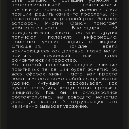
быть связана с большим успехом в
профессиональной деятельности.
Появляется возможность укрепить свои
позиции, решить какие-то проблемы, из-
за которых ваш карьерный рост был под
вопросом. Многим Овнам помогает
наблюдательность. Благодаря ей
представители знака раньше других
получают полезную информацию.
Помогает умение ладить с людьми.
Отношения, в начале недели
начинающиеся как деловые, позже могут
принять дружеский или даже
романтический характер.
Во второй половине недели влияние
позитивных тенденций будет заметно во
всех сферах жизни. Часто вам просто
везет, и многое само собой складывается
удачно. Интуиция подсказывает, как
лучше поступить, когда стоит проявить
инициативу. Как бы ни складывались
обстоятельства, вы доводите начатые
дела до конца. У окружающих это
неизменно вызывает уважение.