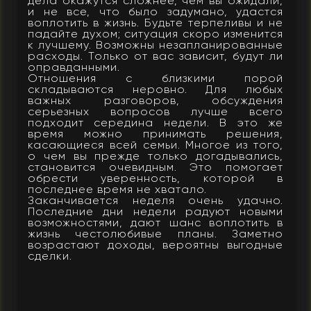
дела окажутся сложнее, чем вы ожидали,
и не все, что было задумано, удастся
воплотить в жизнь. Будьте терпеливы и не
падайте духом; ситуация скоро изменится
к лучшему. Возможны незапланированные
расходы. Только от вас зависит, будут ли
оправданными.
Отношения с близкими порой
складываются неровно. Для любых
важных разговоров, обсуждения
серьезных вопросов лучше всего
подходит середина недели. В это же
время можно принимать решения,
касающиеся всей семьи. Многое из того,
о чем вы прежде только догадывались,
становится очевидным. Это помогает
обрести уверенность, которой в
последнее время не хватало.
Заканчивается неделя очень удачно.
Последние дни недели радуют новыми
возможностями, дают шанс воплотить в
жизнь честолюбивые планы. Заметно
возрастают доходы, вероятны выгодные
сделки.