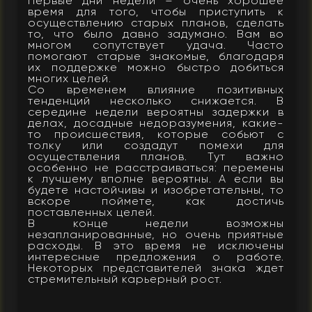
Первые дни недели – очень хорошее
время для того, чтобы приступить к
осуществлению старых планов, сделать
то, что было давно задумано. Вам во
многом сопутствует удача. Часто
помогают старые знакомые, благодаря
их поддержке можно быстро добиться
многих целей.
Со временем влияние позитивных
тенденций несколько снижается. В
середине недели вероятны задержки в
делах, досадные недоразумения, какие-
то происшествия, которые собьют с
толку или создадут помехи для
осуществления планов. Тут важно
особенно не расстраиваться: перемены
к лучшему вполне вероятны. А если вы
будете настойчивы и изобретательны, то
вскоре поймете, как достичь
поставленных целей.
В конце недели возможны
незапланированные, но очень приятные
расходы. В это время не исключены
интересные предложения о работе.
Некоторых представителей знака ждет
стремительный карьерный рост.