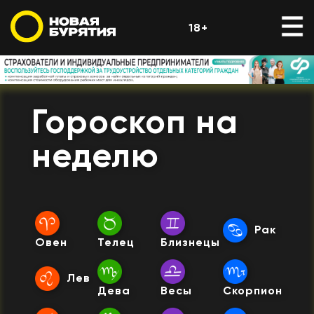
18+
Гороскоп на
неделю
Рак
Овен
Телец
Близнецы
Лев
Дева
Весы
Скорпион