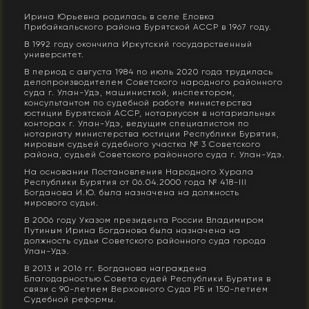
Ирина Юрьевна родилась в селе Еловка
Прибайкальского района Бурятской АССР в 1967 году.
В 1992 году окончила Иркутский государственный
университет.
В период с августа 1984 по июль 2020 года трудилась
делопроизводителем Советского народного районного
суда г. Улан-Удэ, машинисткой, инспектором,
консультантом по судебной работе министерства
юстиции Бурятской АССР, нотариусом в нотариальных
конторах г. Улан-Удэ, ведущим специалистом по
нотариату министерства юстиции Республики Бурятия,
мировым судьей судебного участка № 3 Советского
района, судьей Советского районного суда г. Улан-Удэ.
На основании Постановления Народного Хурала
Республики Бурятия от 06.04.2000 года № 418-III
Богданова И.Ю. была назначена на должность
мирового судьи.
В 2006 году Указом президента России Владимиром
Путиным Ирина Богданова была назначена на
должность судьи Советского районного суда города
Улан-Удэ.
В 2013 и 2016 гг. Богданова награждена
Благодарностью Совета судей Республики Бурятия в
связи с 90-летием Верховного Суда РБ и 150-летием
Судебной реформы.