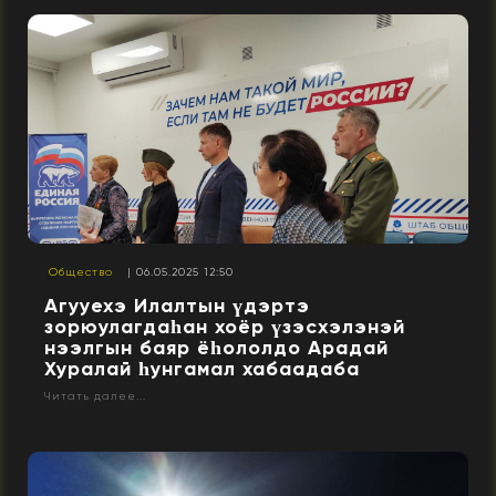
Общество
| 06.05.2025 12:50
Агууехэ Илалтын үдэртэ
зорюулагдаһан хоёр үзэсхэлэнэй
нээлгын баяр ёһололдо Арадай
Хуралай һунгамал хабаадаба
Читать далее...