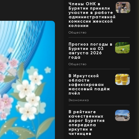
Члены ОНК в
Бурятии приняли
участие в работе
административной
комиссии женской
колонии
Общество
Прогноз погоды в
Бурятии на 03
августа 2026
года
Общество
В Иркутской
области
зафиксирован
массовый падёж
пчёл
Экономика
В рейтинге
качественных
дорог Бурятия
опередила
иркутян и
читинцев