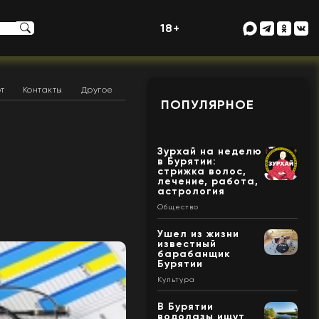
18+
т
Контакты
Другое
ПОПУЛЯРНОЕ
Зурхай на неделю
в Бурятии:
стрижка волос,
лечение, работа,
астрология
Общество
Ушел из жизни
известный
барабанщик
Бурятии
Культура
В Бурятии
водолазы ищут