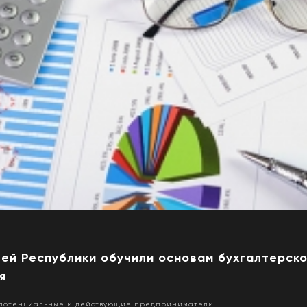
й Республики обучили основам бухгалтерско
я
 потенциальные и действующие предприниматели