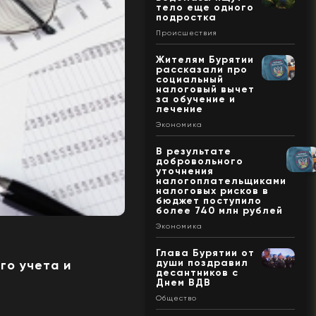
тело еще одного
подростка
Происшествия
Жителям Бурятии
рассказали про
социальный
налоговый вычет
за обучение и
лечение
Экономика
В результате
добровольного
уточнения
налогоплательщиками
налоговых рисков в
бюджет поступило
более 740 млн рублей
Экономика
Глава Бурятии от
души поздравил
го учета и
десантников с
Днем ВДВ
Общество