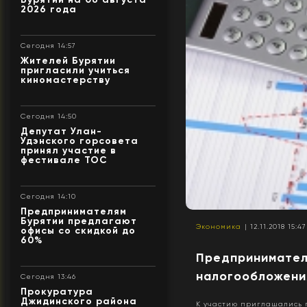
2026 года
Сегодня 14:57
Жителей Бурятии
пригласили учиться
киномастерству
Сегодня 14:50
Депутат Улан-
Удэнского горсовета
принял участие в
фестивале ТОС
Сегодня 14:10
Предпринимателям
Бурятии предлагают
Экономика
| 12.11.2018 15:47
офисы со скидкой до
60%
Предпринимателе
налогообложени
Сегодня 13:46
Прокуратура
Джидинского района
К участию приглашались