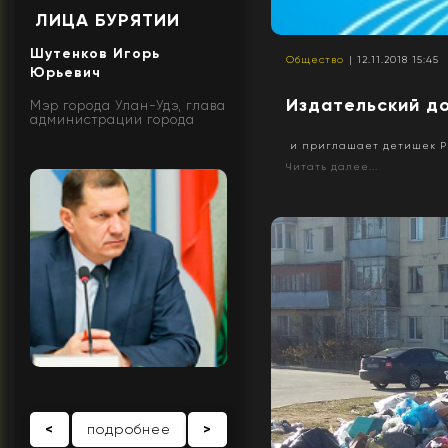
ЛИЦА БУРЯТИИ
Шутенков Игорь
Общество
| 12.11.2018 15:45
Юрьевич
Издательский до
Мэр города Улан-Удэ, глава
администрации города
и приглашает детишек Ре
Читать далее...
<
подробнее
>