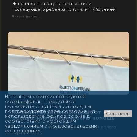
Например, выплату на третьего или
последующего ребёнка получили 11 446 семей
Читать далее...
На нашем сайте используются
cookie-файлы. Продолжая
Общество
| 15.11.2023 10:59
пользоваться данным сайтом, вы
подтверждаете свое согласие на
Жителей Бурятии приглашают на
Согласен
использование файлов cookie в
бесплатную юридическую помощь
соответствии с настоящим
уведомлением и
Пользовательским
Инициатором выступила Общественная палата
соглашением
.
Бурятии