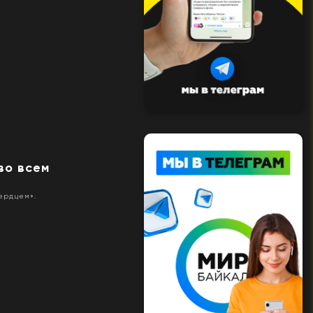
во всем
ердцем».