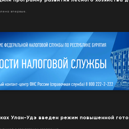
влена впервые.
дках Улан-Удэ введен режим повышенной гот