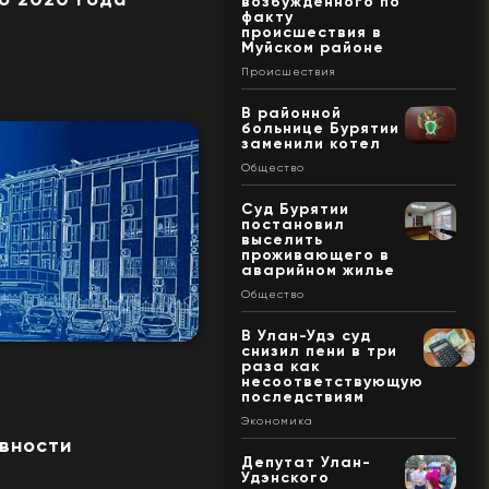
возбужденного по
факту
происшествия в
Муйском районе
Происшествия
В районной
больнице Бурятии
заменили котел
Общество
Суд Бурятии
постановил
выселить
проживающего в
аварийном жилье
Общество
В Улан-Удэ суд
снизил пени в три
раза как
несоответствующую
последствиям
Экономика
овности
Депутат Улан-
Удэнского