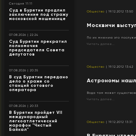
Сегодня 11:11
Суд в Бурятии продлил
Общество
| 19.12.2012 13:50
заключение под стражу
московской мошеннице
Москвичи высту
07.08.2026 | 22:24
По их мнению это послуж
Суд Бурятии прекратил
Читать далее...
полномочия
председателя Совета
депутатов
Общество
| 19.12.2012 13:42
07.08.2026 | 20:35
В суд Бурятии передано
Астрономы нашл
дело о краже со
станций сотового
оператора
Вода там может существов
Читать далее...
07.08.2026 | 20:33
В Бурятии пройдет VII
международный
легкоатлетический
Общество
| 19.12.2012 13:31
марафон "Чистый
Байкал"
В Бурятии утвер