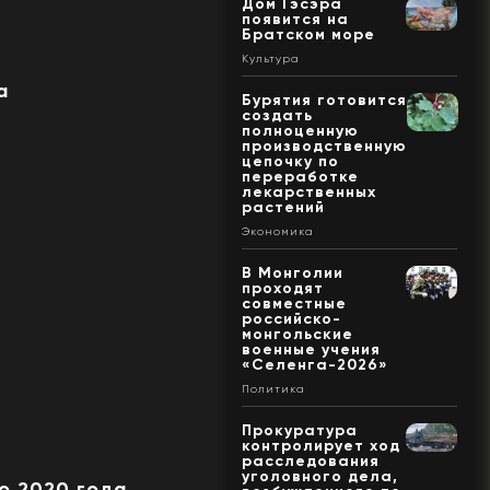
Дом Гэсэра
появится на
Братском море
Культура
а
Бурятия готовится
создать
полноценную
производственную
цепочку по
переработке
лекарственных
растений
Экономика
В Монголии
проходят
совместные
российско-
монгольские
военные учения
«Селенга-2026»
Политика
Прокуратура
контролирует ход
расследования
уголовного дела,
до 2020 года