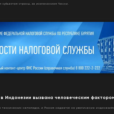
м субъектам страны, за исключением Чечни.
 в Индонезии вызвана человеческим факторо
 технических неполадок, и Россия надеется на увеличение индонезийс