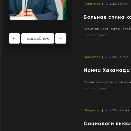
Политика
| 19.12.2012 07:44
Больная спина к
Стоит ли частному инвест
Читать далее...
<
подробнее
>
Общество
| 19.12.2012 07:26
Ирина Хакамада 
Можно быть успешной женщ
Читать далее...
Общество
| 19.12.2012 06:43
Социологи выясн