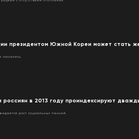
туацией с отсутствием отопления.
рии президентом Южной Кореи может стать 
е начались.
и россиян в 2013 году проиндексируют дважд
жидается рост социальных пенсий.