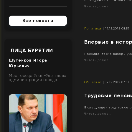
В Госдуме обеспокоены си
Читать далее...
Все новости
Политика
| 19.12.2012 08:59
Впервые в исто
ЛИЦА БУРЯТИИ
Президентские выборы уж
Шутенков Игорь
Читать далее...
Юрьевич
Мэр города Улан-Удэ, глава
администрации города
Общество
| 19.12.2012 07:51
Трудовые пенси
В следующем году также о
Читать далее...