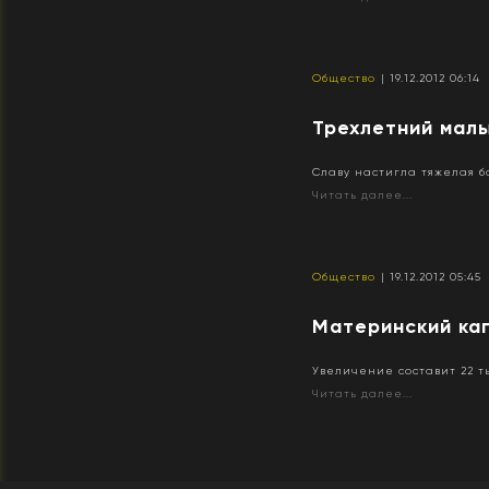
Общество
| 19.12.2012 06:14
Трехлетний мал
Славу настигла тяжелая б
Читать далее...
Общество
| 19.12.2012 05:45
Материнский ка
Увеличение составит 22 ты
Читать далее...