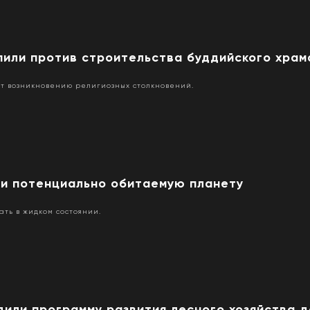
пили против строительства буддийского храм
ит возникновению религиозных столкновений.
и потенциально обитаемую планету
ать в жидком состоянии.
дили программу развития лесного хозяйства 