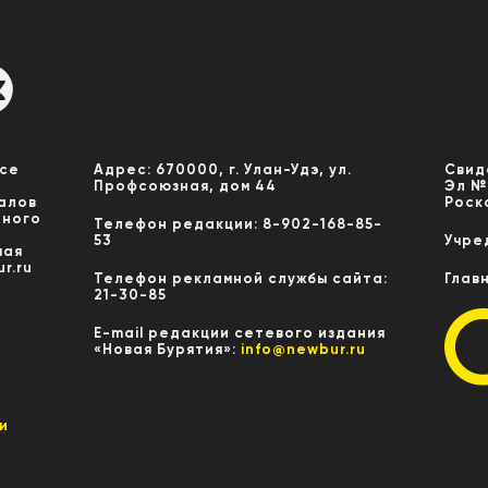
Все
Адрес: 670000, г. Улан-Удэ, ул.
Свид
Профсоюзная, дом 44
Эл №
алов
Роск
нного
Телефон редакции: 8-902-168-85-
53
Учре
мая
r.ru
Телефон рекламной службы сайта:
Глав
21-30-85
E-mail редакции сетевого издания
«Новая Бурятия»:
info@newbur.ru
и