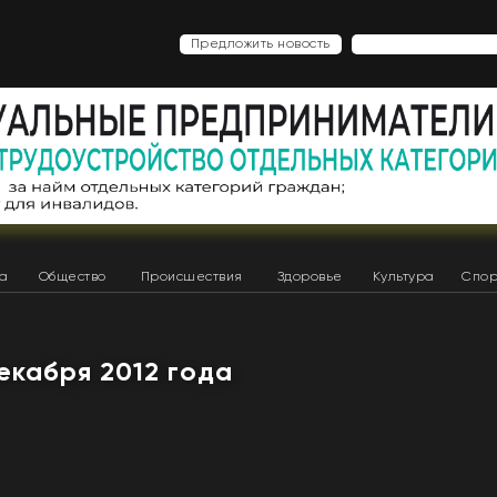
Предложить новость
ка
Общество
Происшествия
Здоровье
Культура
Спор
декабря 2012 года