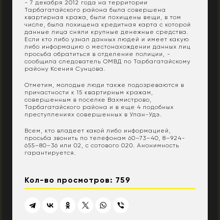
- 7 декабря 2012 года на территории
Тарбагатайского района была совершена
квартирная кража, были похищены вещи, в том
числе, была похищена кредитная карта с которой
данные лица сняли крупные денежные средства.
Если кто либо узнал данных людей и имеет какую
либо информацию о местонахождении данных лиц
просьба обратиться в отделение полиции, -
сообщила следователь ОМВД по Тарбагатайскому
району Ксения Сунцова.
Отметим, молодые люди также подозреваются в
причастности к 15 квартирным кражам,
совершенным в поселке Вахмистрово,
Тарбагатайского района и в еще 4 подобных
преступлениях совершенных в Улан-Удэ.
Всем, кто владеет какой либо информацией,
просьба звонить по телефонам 60–73–40, 8–924-
655–80–36 или 02, с сотового 020. Анонимность
гарантируется.
Кол-во просмотров: 759