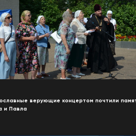
вославные верующие концертом почтили памя
а и Павла