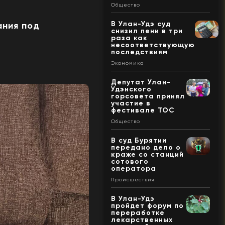
Общество
В Улан-Удэ суд
ания под
снизил пени в три
раза как
несоответствующую
последствиям
Экономика
Депутат Улан-
Удэнского
горсовета принял
участие в
фестивале ТОС
Общество
В суд Бурятии
передано дело о
краже со станций
сотового
оператора
Происшествия
В Улан-Удэ
пройдет форум по
переработке
лекарственных