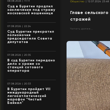
08.08.2026 | 11:11
Общество
| 12.07.2024 23:48
Суд в Бурятии продлил
заключение под стражу
Главе сельского
московской мошеннице
стражей
07.08.2026 | 22:24
Читать далее...
Суд Бурятии прекратил
полномочия
председателя Совета
депутатов
07.08.2026 | 20:35
В суд Бурятии передано
дело о краже со
станций сотового
оператора
07.08.2026 | 20:33
В Бурятии пройдет VII
международный
легкоатлетический
марафон "Чистый
Байкал"