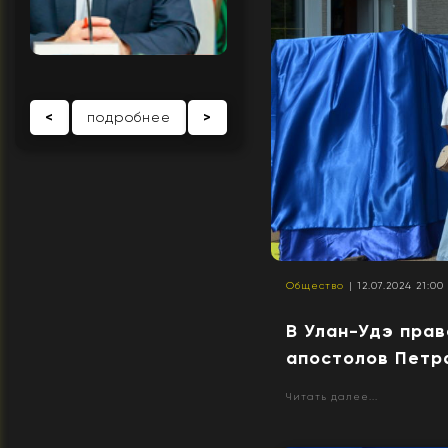
<
подробнее
>
Общество
| 12.07.2024 21:00
В Улан-Удэ пра
апостолов Петр
Читать далее...