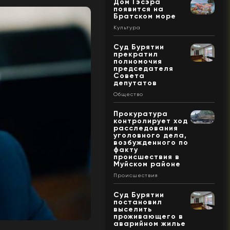
Дом Гэсэра
появится на
Братском море
Культура
Суд Бурятии
прекратил
полномочия
председателя
Совета
депутатов
Общество
Прокуратура
контролирует ход
расследования
уголовного дела,
возбужденного по
факту
происшествия в
Муйском районе
Происшествия
Суд Бурятии
постановил
выселить
проживающего в
аварийном жилье