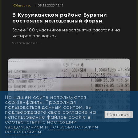
Общество
| 05.12.2023 13:17
В Курумканском районе Бурятии
состоялся молодежный форум
Более 100 участников мероприятия работали на
четырех площадках
Читать далее...
На нашем сайте используются
cookie-файлы. Продолжая
пользоваться данным сайтом, вы
подтверждаете свое согласие на
Согласен
использование файлов cookie в
соответствии с настоящим
уведомлением и
Пользовательским
Общество
| 05.12.2023 13:11
соглашением
.