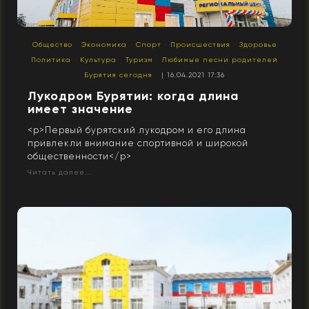
Общество
Экономика
Спорт
Происшествия
Здоровье
Политика
Культура
Туризм
Любимые песни родителей
Бурятия сегодня
| 16.04.2021 17:36
Лукодром Бурятии: когда длина
имеет значение
<p>Первый бурятский лукодром и его длина
привлекли внимание спортивной и широкой
общественности</p>
Читать далее...