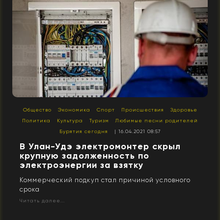
Общество
Экономика
Спорт
Происшествия
Здоровье
Политика
Культура
Туризм
Любимые песни родителей
Бурятия сегодня
| 16.04.2021 08:57
В Улан-Удэ электромонтер скрыл
крупную задолженность по
электроэнергии за взятку
Коммерческий подкуп стал причиной условного
срока
Читать далее...