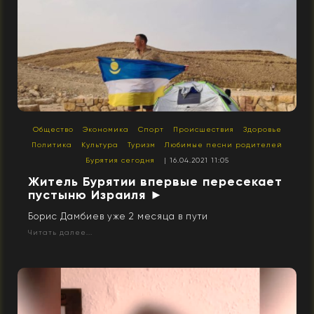
Общество
Экономика
Спорт
Происшествия
Здоровье
Политика
Культура
Туризм
Любимые песни родителей
Бурятия сегодня
| 16.04.2021 11:05
Житель Бурятии впервые пересекает
пустыню Израиля ►
Борис Дамбиев уже 2 месяца в пути
Читать далее...