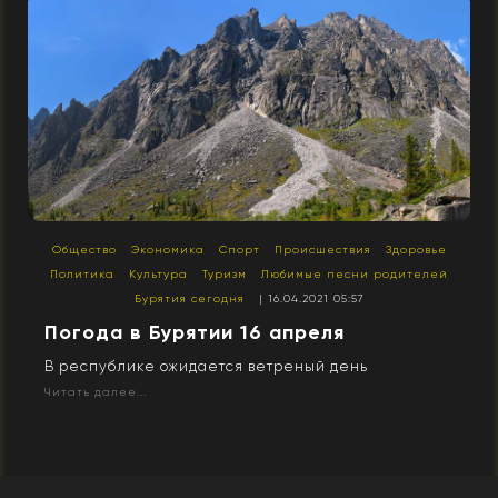
Общество
Экономика
Спорт
Происшествия
Здоровье
Политика
Культура
Туризм
Любимые песни родителей
Бурятия сегодня
| 16.04.2021 05:57
Погода в Бурятии 16 апреля
В республике ожидается ветреный день
Читать далее...