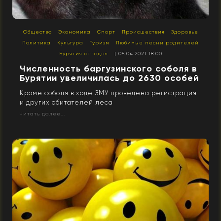
Общество
Экономика
Спорт
Происшествия
Здоровье
Политика
Культура
Туризм
Любимые песни родителей
Бурятия сегодня
| 05.04.2021 18:00
Численность баргузинского соболя в
Бурятии увеличилась до 2630 особей
Кроме соболя в ходе ЗМУ проведена регистрация
и других обитателей леса
Читать далее...