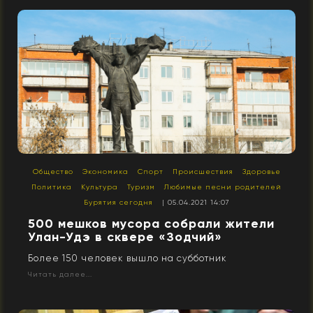
Общество
Экономика
Спорт
Происшествия
Здоровье
Политика
Культура
Туризм
Любимые песни родителей
Бурятия сегодня
| 05.04.2021 14:07
500 мешков мусора собрали жители
Улан-Удэ в сквере «Зодчий»
Более 150 человек вышло на субботник
Читать далее...