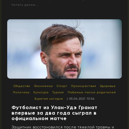
Читать далее...
Общество
Экономика
Спорт
Происшествия
Здоровье
Политика
Культура
Туризм
Любимые песни родителей
Бурятия сегодня
| 05.04.2021 10:54
Футболист из Улан-Удэ Гранат
впервые за два года сыграл в
официальном матче
Защитник восстановился после тяжелой травмы и