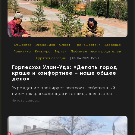
Общество
Экономика
Спорт
Происшествия
Здоровье
Политика
Культура
Туризм
Любимые песни родителей
Бурятия сегодня
| 05.04.2021 15:50
Горлесхоз Улан-Удэ: «Делать город
краше и комфортнее – наше общее
дело»
Учреждение планирует построить собственный
питомник для саженцев и теплицы для цветов
Читать далее...