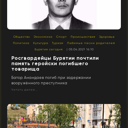
Общество
Экономика
Спорт
Происшествия
Здоровье
Политика
Культура
Туризм
Любимые песни родителей
Бурятия сегодня
| 05.04.2021 16:10
Росгвардейцы Бурятии почтили
память геройски погибшего
товарища
Батор Анандаев погиб при задержании
вооружённого преступника
Читать далее...