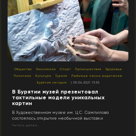
Общество
Экономика
Спорт
Происшествия
Здоровье
Политика
Культура
Туризм
Любимые песни родителей
Бурятия сегодня
| 05.04.2021 13:55
В Бурятии музей презентовал
тактильные модели уникальных
картин
В Художественном музее им. Ц.С. Сампилова
состоялось открытие необычной выставки
Читать далее...