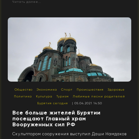
Читать далее...
Общество
Экономика
Спорт
Происшествия
Здоровье
Политика
Культура
Туризм
Любимые песни родителей
Бурятия сегодня
| 05.04.2021 14:50
Все больше жителей Бурятии
посещают Главный храм
Вооруженных сил РФ
Скульптором сооружения выступил Даши Намдаков