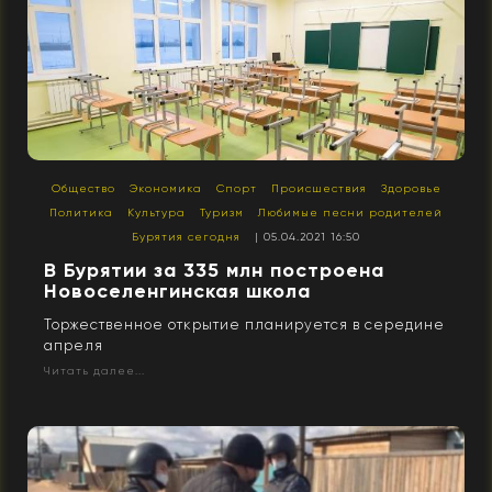
Общество
Экономика
Спорт
Происшествия
Здоровье
Политика
Культура
Туризм
Любимые песни родителей
Бурятия сегодня
| 05.04.2021 16:50
В Бурятии за 335 млн построена
Новоселенгинская школа
Торжественное открытие планируется в середине
апреля
Читать далее...