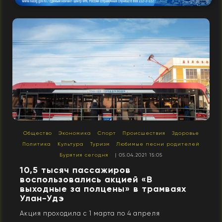
Общество
Экономика
Спорт
Происшествия
Здоровье
Политика
Культура
Туризм
Любимые песни родителей
Бурятия сегодня
| 05.04.2021 15:05
10,5 тысяч пассажиров
воспользовались акцией «В
выходные за полцены» в трамваях
Улан-Удэ
Акция проходила с 1 марта по 4 апреля