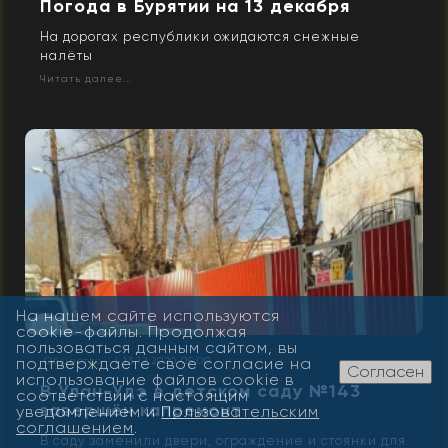
Погода в Бурятии на 13 декабря
На дорогах республики ожидаются снежные
налёты
Читать далее...
На нашем сайте используются
cookie-файлы. Продолжая
пользоваться данным сайтом, вы
подтверждаете свое согласие на
Общество
| 13.12.2020 05:00
Согласен
использование файлов cookie в
В Улан-Удэ в детском саду №143
соответствии с настоящим
завершён капремонт
уведомлением и
Пользовательским
соглашением
.
В саду заменили двери, ограждение и стоянки для