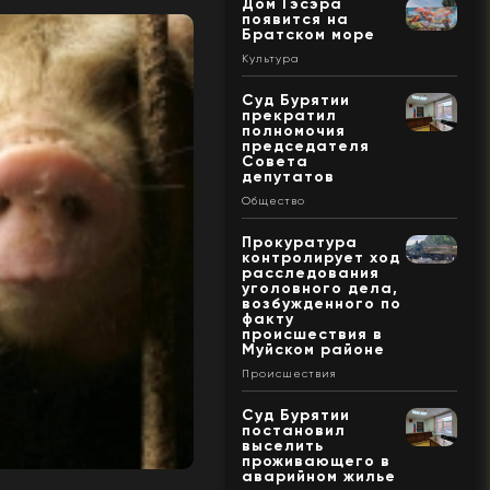
Дом Гэсэра
появится на
Братском море
Культура
Суд Бурятии
прекратил
полномочия
председателя
Совета
депутатов
Общество
Прокуратура
контролирует ход
расследования
уголовного дела,
возбужденного по
факту
происшествия в
Муйском районе
Происшествия
Суд Бурятии
постановил
выселить
проживающего в
аварийном жилье