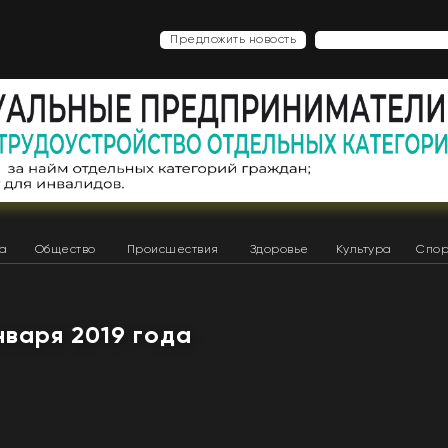
Предложить новость
ка
Общество
Происшествия
Здоровье
Культура
Спор
нваря 2019 года