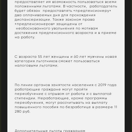
предоставляет им возможность пользоваться всеми
положенными льготами. В частности,
работодатель
будет обязан предоставлять «предпенсионеру»
два оплачиваемых дня для прохождения
диспансеризации. Также законом права
«предпенсионеров» защищены от
необоснованного увольнения по мотивам
достижения предпенсионного возраста и в приеме
на работу.
С возраста 55 лет женщины и 60 лет мужчины новая
категория льготников сможет пользоваться
налоговыми льготами.
По линии органов занятости населения с 2019 года
работающие граждане могут пройти
переобучение с отрывом от работы и с выплатой
стипендии. Неработающие, кроме программы
переобучения, могут рассчитывать на выплату
повышенного пособия по безработице в размере 11
280 руб.
Дополнительные льготы гражданам