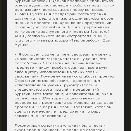
Бурятии Алексей Цыденов предложил «принять за
основу и двигаться дальше - работать над планом
реализации», пока вызывает массу вопросов.
«Новая Бурятия» в преддверии рассмотрения
документа предлагает желающим высказать свое
мнение о проекте. Мы ждем ваших предложений
по адресу
info@newbur.ru
. А пока представляем
точку зрения заслуженного инженера Бурятской
АССР, заслуженного машиностроителя РСФСР,
главного инженера завода «Теплоприбор» Юрия
Музыки.
- Я согласен с замечанием, высказанным кем-то
из экономистов: «складывается ощущение, что
разработчики Стратегии не сильны в своем
предмете и пишут наобум, сваливая все в кучу
либо в угоду использования модных слов и
выражений». По-моему мнению, слабость проекта
Стратегии можно объяснить недостаточным
использованием ученых, руководителей и
специалистов организаций и предприятий
Бурятии. Хотя такой опыт, и положительный, был в
республике в 80-е годы прошлого века при
разработке и реализации региональных целевых
программ. Не беря в целом Стратегию, хотел бы
сделать замечания и предложения по ряду
близких мне направлений.
Локомотивом развития экономики была, есть и
будет промышленность! А среди ее отраслей –