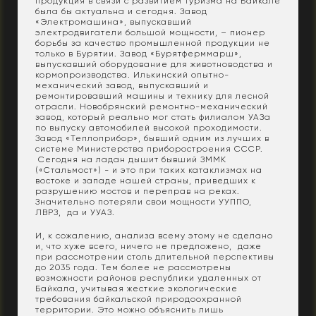
продукция в связи с развитием туризма на Байкале
была бы актуальна и сегодня. Завод
«Электромашина», выпускавший
электродвигатели большой мощности, – пионер
борьбы за качество промышленной продукции не
только в Бурятии. Завод «Бурятферммарш»,
выпускавший оборудование для животноводства и
кормопроизводства. Илькинский опытно-
механический завод, выпускавший и
ремонтировавший машины и технику для лесной
отрасли. Новобрянский ремонтно-механический
завод, который реально мог стать филиалом УАЗа
по выпуску автомобилей высокой проходимости.
Завод «Теплоприбор», бывший одним из лучших в
системе Министерства приборостроения СССР.
Сегодня на ладан дышит бывший ЗММК
(«Стальмост») - и это при таких катаклизмах на
востоке и западе нашей страны, приведших к
разрушению мостов и переправ на реках.
Значительно потеряли свои мощности УУППО,
ЛВРЗ, да и УУАЗ.
И, к сожалению, анализа всему этому не сделано
и, что хуже всего, ничего не предложено, даже
при рассмотрении столь длительной перспективы
до 2035 года. Тем более не рассмотрены
возможности районов республики удаленных от
Байкала, учитывая жесткие экологические
требования байкальской природоохранной
территории. Это можно объяснить лишь