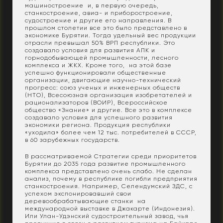
машиностроение и, в первую очередь,
станкостроение, авиа- и приборостроение,
судостроение и другие его направления. В
прошлом столетии все это было представлено в
экономике Бурятии. Тогда удельный вес продукции
отрасли превышал 50% ВРП республики. Это
создавало условия для развития АПК и
горнодобывающей промышленности, лесного
комплекса и ЖКХ. Кроме того, на этой базе
успешно функционировали общественные
организации, двигающие научно-технический
прогресс: союз ученых и инженерных обществ
(НТО), Всесоюзная организация изобретателей и
рационализаторов (ВОИР), Всероссийское
общество «Знание» и другие. Все это в комплексе
создавало условия для успешного развития
экономики региона. Продукция республики
«уходила» более чем 12 тыс. потребителей в СССР,
в 60 зарубежных государств.
В рассматриваемой Стратегии среди приоритетов
Бурятии до 2035 года развитие промышленного
комплекса представлено очень слабо. Не сделан
анализ, почему в республике погибли предприятия
станкостроения. Например, Селендумский ЗДС, с
успехом экспонировавший свои
деревообрабатывающие станки на
международной выставке в Джакарте (Индонезия).
Или Улан-Удэнский судостроительный завод, чья