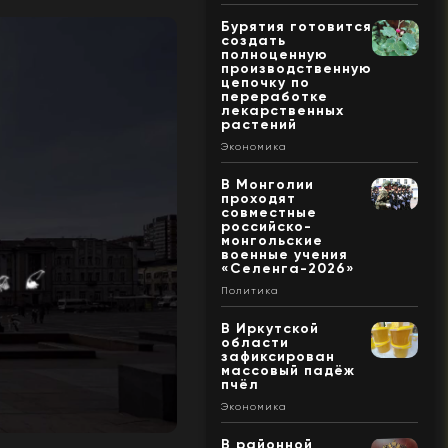
Бурятия готовится
создать
полноценную
производственную
цепочку по
переработке
лекарственных
растений
Экономика
В Монголии
проходят
совместные
российско-
монгольские
военные учения
«Селенга-2026»
Политика
В Иркутской
области
зафиксирован
массовый падёж
пчёл
Экономика
В районной