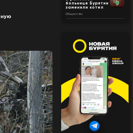
больнице Бурятии
заменили котел
Общество
рную