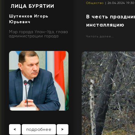
Общество
| 26.04.2024 19:30
ЛИЦА БУРЯТИИ
В честь праздни
Шутенков Игорь
Юрьевич
инсталляцию
Мэр города Улан-Удэ, глава
администрации города
Читать далее...
<
подробнее
>