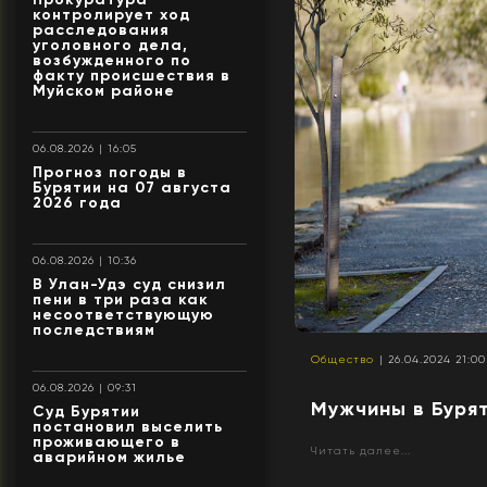
контролирует ход
расследования
уголовного дела,
возбужденного по
факту происшествия в
Муйском районе
06.08.2026 | 16:05
Прогноз погоды в
Бурятии на 07 августа
2026 года
06.08.2026 | 10:36
В Улан-Удэ суд снизил
пени в три раза как
несоответствующую
последствиям
Общество
| 26.04.2024 21:00
06.08.2026 | 09:31
Мужчины в Буря
Суд Бурятии
постановил выселить
проживающего в
Читать далее...
аварийном жилье