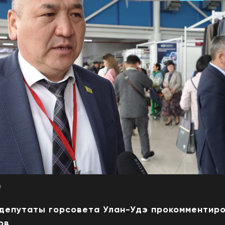
0
 депутаты горсовета Улан-Удэ прокомментир
ов