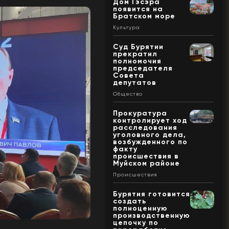
Дом Гэсэра
появится на
Братском море
Культура
Суд Бурятии
прекратил
полномочия
председателя
Совета
депутатов
Общество
Прокуратура
контролирует ход
расследования
уголовного дела,
возбужденного по
факту
происшествия в
Муйском районе
Происшествия
Бурятия готовится
создать
полноценную
производственную
цепочку по