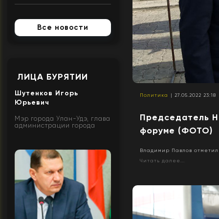
Все новости
ЛИЦА БУРЯТИИ
Шутенков Игорь
Политика
| 27.05.2022 23:18
Юрьевич
Председатель Н
Мэр города Улан-Удэ, глава
администрации города
форуме (ФОТО)
Владимир Павлов отметил
Читать далее...