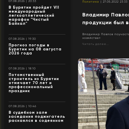
07.08.2026 | 20:33
Политика
| 27.05.2022 23:33
В Бурятии пройдет VII
международный
Владимир Павло
легкоатлетический
марафон "Чистый
продукции был 
Байкал"
Владимир Павлов поучаст
хозяйстве»
07.08.2026 | 19:30
Читать далее...
Прогноз погоды в
Бурятии на 08 августа
2026 года
07.08.2026 | 18:10
Потомственный
строитель из Бурятии
отмечает 70 лет и
профессиональный
праздник
07.08.2026 | 10:46
В судебном зале
заседания поджигатель
раскаялся в содеянном