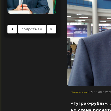
<
подробнее
>
Экономика
| 27.05.2022 19:2
«Тугрик-рубль»:
на схему расчет