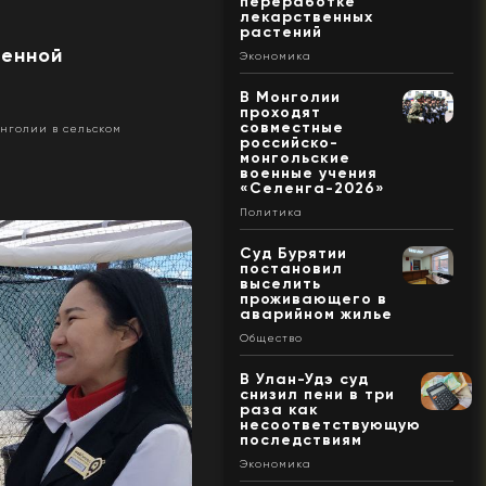
переработке
лекарственных
растений
ленной
Экономика
В Монголии
проходят
совместные
нголии в сельском
российско-
монгольские
военные учения
«Селенга-2026»
Политика
Суд Бурятии
постановил
выселить
проживающего в
аварийном жилье
Общество
В Улан-Удэ суд
снизил пени в три
раза как
несоответствующую
последствиям
Экономика