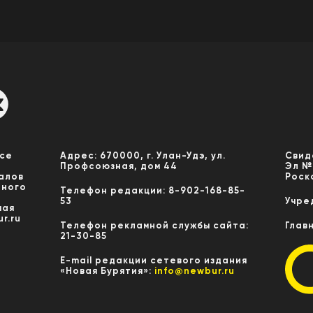
Все
Адрес: 670000, г. Улан-Удэ, ул.
Свид
Профсоюзная, дом 44
Эл №
алов
Роск
нного
Телефон редакции: 8-902-168-85-
53
Учре
мая
r.ru
Телефон рекламной службы сайта:
Глав
21-30-85
E-mail редакции сетевого издания
«Новая Бурятия»:
info@newbur.ru