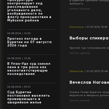
В Бурятии приняли поправ
контролирует ход
выбирать
расследования
Читать далее...
уголовного дела,
возбужденного по
факту происшествия в
Муйском районе
Политика
| 01.07.2015 10:59
06.08.2026 | 16:05
Выборы спикера 
Прогноз погоды в
Бурятии на 07 августа
2026 года
Третий тур голосования 
Читать далее...
06.08.2026 | 10:36
В Улан-Удэ суд снизил
пени в три раза как
несоответствующую
Общество
| 01.07.2015 07:48
последствиям
​Вячеслав Нагов
06.08.2026 | 09:31
Суд Бурятии
Указом Глава Бурятии зак
постановил выселить
ведомств и введена должно
проживающего в
Читать далее...
аварийном жилье