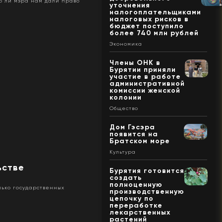
го ли мэра нам дали право
уточнения
налогоплательщиками
налоговых рисков в
бюджет поступило
более 740 млн рублей
Экономика
Члены ОНК в
Бурятии приняли
участие в работе
административной
комиссии женской
колонии
Общество
Дом Гэсэра
появится на
Братском море
Культура
ьстве
Бурятия готовится
создать
полноценную
лько государственных
производственную
цепочку по
переработке
лекарственных
растений