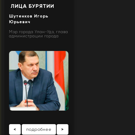
ЛИЦА БУРЯТИИ
Шутенков Игорь
Юрьевич
Мэр города Улан-Удэ, глава
администрации города
<
подробнее
>