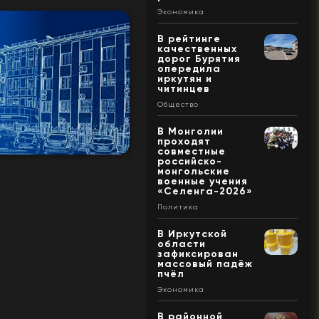
Экономика
В рейтинге
качественных
дорог Бурятия
опередила
иркутян и
читинцев
Общество
В Монголии
проходят
совместные
российско-
монгольские
военные учения
«Селенга-2026»
Политика
В Иркутской
области
зафиксирован
массовый падёж
пчёл
Экономика
В районной