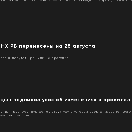
ки в закон о местном самоуправлении. Мэра будем выбирать, но вот то
НХ РБ перенесены на 28 августа
сегодня депутаты решили не проводить
ицын подписал указ об изменениях в правител
репил предложенную ранее структуру, в которой реорганизовано неско
сть заместител...