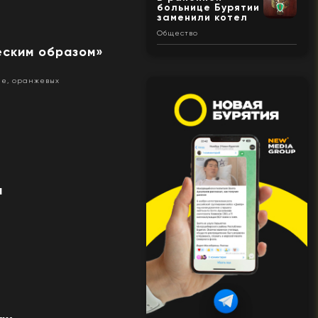
больнице Бурятии
заменили котел
Общество
еским образом»
ие, оранжевых
я