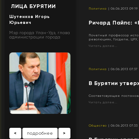
ЛИЦА БУРЯТИИ
Политика
| 06.06.2013 09:19
Шутенков Игорь
Ричард Пайпс: 
Юрьевич
Мэр города Улан-Удэ, глава
Почетный профессор исто
администрации города
революциях, Госдепе, ЦРУ,
Читать далее...
Политика
| 06.06.2013 07:37
В Бурятии утвер
Соответсвующее постанов
Читать далее...
Общество
| 06.06.2013 07:33
<
подробнее
>