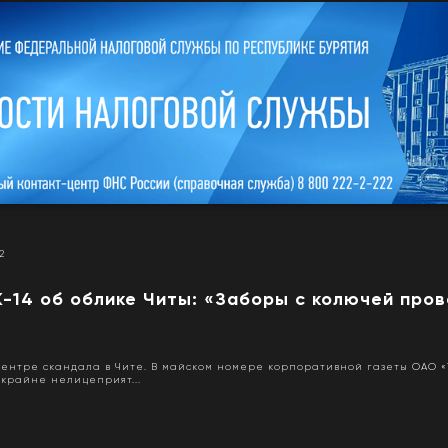
2
-14 об облике Читы: «Заборы с колючей пров
ентре скандала в Чите. В майском номере корпоративной газеты ОАО «
 крайне нелицеприят...