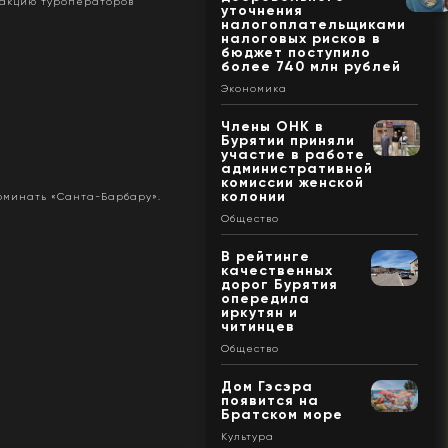
реакцию туроператоров
уточнения
налогоплательщиками
налоговых рисков в
бюджет поступило
более 740 млн рублей
Экономика
Члены ОНК в
Бурятии приняли
участие в работе
административной
комиссии женской
колонии
оминать «Санта-Барбару».
Общество
В рейтинге
качественных
дорог Бурятия
опередила
иркутян и
читинцев
Общество
Дом Гэсэра
появится на
Братском море
Культура