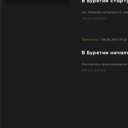
В Бурятии старт
На период купального се
Читать далее...
Политика
| 06.06.2013 07:23
В Бурятии начал
Состоялась внеочередная 
Читать далее...