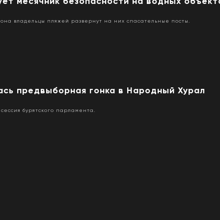
ует месячник безопасности на водных объект
зона владельцы пляжей развернут на них спасательные посты.
ась предвыборная гонка в Народный Хурал
сессия бурятского парламента.