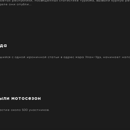
азетах республики, посвященных статистике туризма, вызвали бурную 
еле они опубли...
гда
вшийся с одной ироничной статьи в адрес мэра Улан-Удэ, начинает нап
рыли мотосезон
стие около 500 участников.