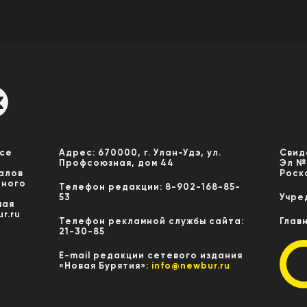
Все
Адрес: 670000, г. Улан-Удэ, ул.
Свид
Профсоюзная, дом 44
Эл №
алов
Роск
нного
Телефон редакции: 8-902-168-85-
53
Учре
мая
r.ru
Телефон рекламной службы сайта:
Глав
21-30-85
E-mail редакции сетевого издания
«Новая Бурятия»:
info@newbur.ru