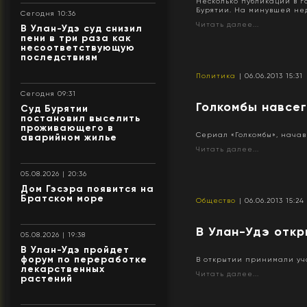
Несколько публикаций в г
Бурятии. На минувшей нед
Сегодня 10:36
Читать далее...
В Улан-Удэ суд снизил
пени в три раза как
несоответствующую
последствиям
Политика
| 06.06.2013 15:31
Сегодня 09:31
Голкомбы навсе
Суд Бурятии
постановил выселить
проживающего в
Сериал «Голкомбы», нача
аварийном жилье
Читать далее...
05.08.2026 | 20:36
Дом Гэсэра появится на
Братском море
Общество
| 06.06.2013 15:24
В Улан-Удэ отк
05.08.2026 | 19:38
В Улан-Удэ пройдет
форум по переработке
В открытии принимали уча
лекарственных
Читать далее...
растений