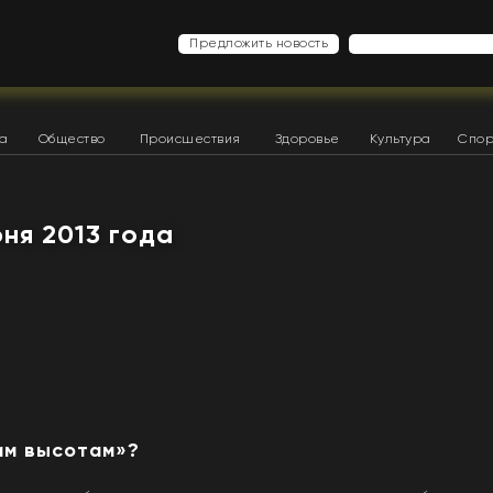
Предложить новость
ка
Общество
Происшествия
Здоровье
Культура
Спор
юня 2013 года
им высотам»?