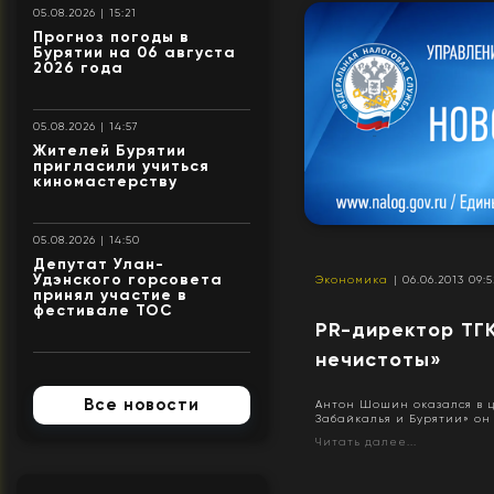
05.08.2026 | 15:21
Прогноз погоды в
Бурятии на 06 августа
2026 года
05.08.2026 | 14:57
Жителей Бурятии
пригласили учиться
киномастерству
05.08.2026 | 14:50
Депутат Улан-
Удэнского горсовета
Экономика
| 06.06.2013 09:5
принял участие в
фестивале ТОС
PR-директор ТГК
нечистоты»
Все новости
Антон Шошин оказался в ц
Забайкалья и Бурятии» он
Читать далее...