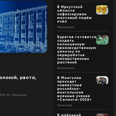
В Иркутской
области
зафиксирован
массовый падёж
пчёл
Экономика
Бурятия готовится
создать
полноценную
производственную
цепочку по
переработке
лекарственных
растений
Экономика
олокой, рвота,
В Монголии
проходят
совместные
российско-
монгольские
ТГК-14» «Энергия
военные учения
«Селенга-2026»
Политика
В районной