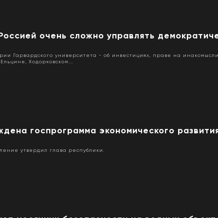
«Россией очень сложно управлять демократич
рии Гарвардского университета - об инвестициях, праве на инакомысл
 Ельцине, Ходорковском...
ждена госпрограмма экономического развити
ление утвердил глава республики.