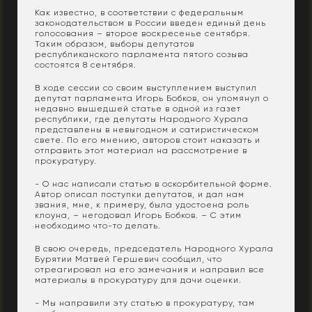
Как известно, в соответствии с федеральным
законодательством в России введен единый день
голосования – второе воскресенье сентября.
Таким образом, выборы депутатов
республиканского парламента пятого созыва
состоятся 8 сентября.
В ходе сессии со своим выступлением выступил
депутат парламента Игорь Бобков, он упомянул о
недавно вышедшей статье в одной из газет
республики, где депутаты Народного Хурала
представлены в невыгодном и сатиристическом
свете. По его мнению, авторов стоит наказать и
отправить этот материал на рассмотрение в
прокуратуру.
- О нас написали статью в оскорбительной форме.
Автор описал поступки депутатов, и дал нам
звания, мне, к примеру, была удостоена роль
клоуна, – негодовал Игорь Бобков. – С этим
необходимо что-то делать.
В свою очередь, председатель Народного Хурала
Бурятии Матвей Гершевич сообщил, что
отреагировал на его замечания и направил все
материалы в прокуратуру для дачи оценки.
- Мы направили эту статью в прокуратуру, там