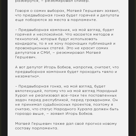
разберутся, – резюмировал спикер.
Говоря о самих выборах, Матвей Гершевич заявил,
что предвыборная гонка будет горячей и депутаты
еще поборются за места в парламенте.
- Предвыборная кампания, на мой взгляд, будет
горячей и неспокойной. Что касается методов и
технологий, которые будут использовать
кандидаты, то я не хочу порочащих публикаций и
провокационных статей. Это не красит самих
депутатов и СМИ, – резюмировал Матвей
Гершевич.
А вот депутат Игорь Бобков, напротив, считает, что
предвыборная кампания будет проходить «вяло и
незаметно».
- Предвыборная гонка, на мой взгляд, будет
вялотекущей, потому что на мой взгляд Народный
Хурал не реализовал все-таки тех поставленных
задач перед республикой, перед гражданами. Он
не принимал судьбоносных проектов, поэтому я
считаю, что статус Народного Хурала должен быть
гораздо выше, – заявил Игорь Бобков.
Матвей Гершевич также дал свой прогноз новому
составу парламента.