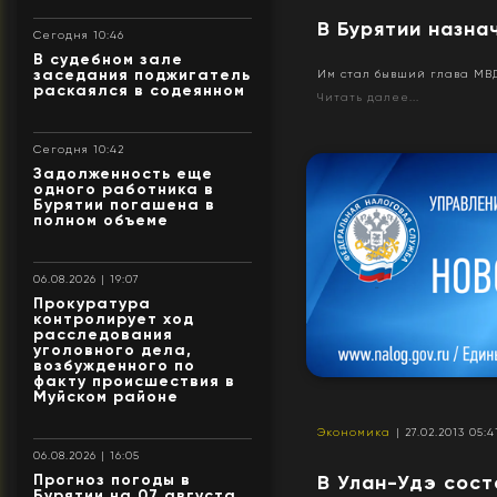
В Бурятии назна
Сегодня 10:46
В судебном зале
заседания поджигатель
Им стал бывший глава МВ
раскаялся в содеянном
Читать далее...
Сегодня 10:42
Задолженность еще
одного работника в
Бурятии погашена в
полном объеме
06.08.2026 | 19:07
Прокуратура
контролирует ход
расследования
уголовного дела,
возбужденного по
факту происшествия в
Муйском районе
Экономика
| 27.02.2013 05:4
06.08.2026 | 16:05
Прогноз погоды в
В Улан-Удэ сост
Бурятии на 07 августа