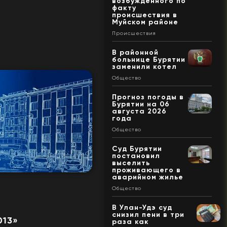
возбужденного по
факту
происшествия в
Муйском районе
Происшествия
В районной
больнице Бурятии
заменили котел
Общество
Прогноз погоды в
Бурятии на 06
августа 2026
года
Общество
Суд Бурятии
постановил
выселить
проживающего в
аварийном жилье
Общество
В Улан-Удэ суд
снизил пени в три
013»
раза как