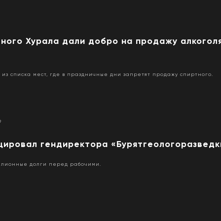
ного Хурала дали добро на продажу алкоголя
 из списка мест, где в праздничные дни запретят продажу спиртного.
9
цировал гендиректора «Бурятгеологоразведк
ллионные долги перед рабочими.