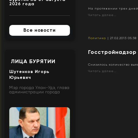
2026 года
На протяжении трех дней 
Читать далее...
Все новости
Политика
| 27.02.2013 05:38
Госстройнадзор 
ЛИЦА БУРЯТИИ
Снизилось количество вы
Шутенков Игорь
Читать далее...
Юрьевич
Мэр города Улан-Удэ, глава
администрации города