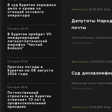
В суд Бурятии передано
дело о краже со
Политика
| 27.02.2013 15:46
станций сотового
оператора
Депутаты Народ
почты
Сегодня 20:33
В Бурятии пройдет VII
международный
«Почту России» исключили
легкоатлетический
Читать далее...
марафон "Чистый
Байкал"
Сегодня 19:30
Экономика
| 27.02.2013 14:0
Прогноз погоды в
Бурятии на 08 августа
Суд дисквалифи
2026 года
Причиной стали многоми
Сегодня 18:10
Читать далее...
Потомственный
строитель из Бурятии
отмечает 70 лет и
профессиональный
праздник
Политика
| 27.02.2013 13:44