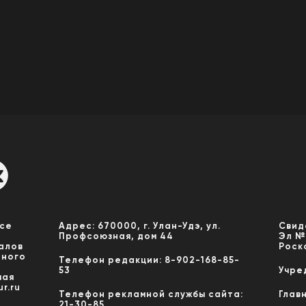
Все
Адрес: 670000, г. Улан-Удэ, ул.
Свид
Профсоюзная, дом 44
Эл №
алов
Роск
нного
Телефон редакции: 8-902-168-85-
53
Учре
мая
r.ru
Телефон рекламной службы сайта:
Глав
21-30-85