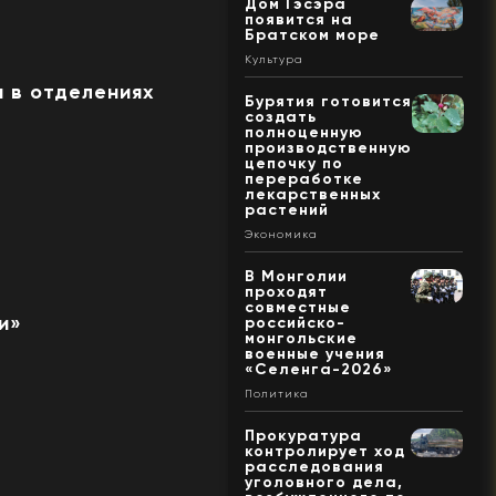
Дом Гэсэра
появится на
Братском море
Культура
 в отделениях
Бурятия готовится
создать
полноценную
производственную
цепочку по
переработке
лекарственных
растений
Экономика
В Монголии
проходят
совместные
и»
российско-
монгольские
военные учения
«Селенга-2026»
Политика
Прокуратура
контролирует ход
расследования
уголовного дела,