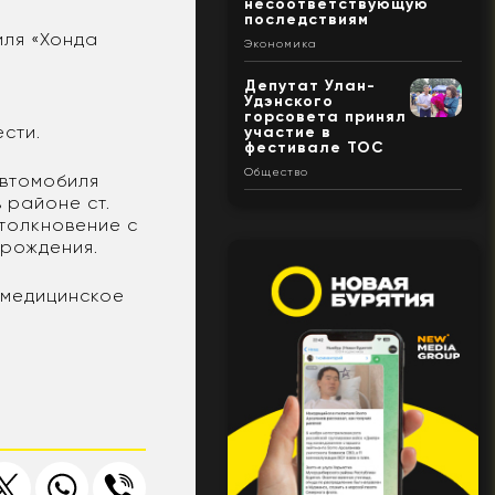
несоответствующую
последствиям
иля «Хонда
Экономика
Депутат Улан-
Удэнского
горсовета принял
сти.
участие в
фестивале ТОС
Общество
автомобиля
 районе ст.
толкновение с
 рождения.
 медицинское