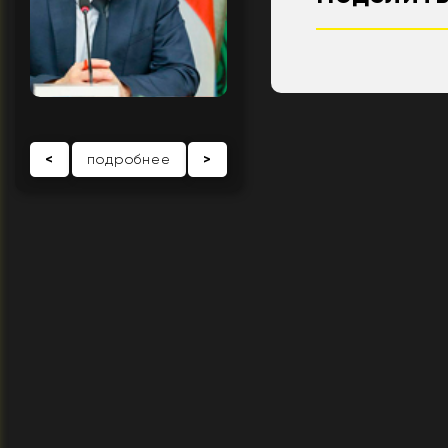
<
подробнее
>