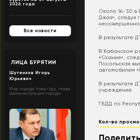
2026 года
Около 16-30 в
Джаз», следуя 
несовершеннол
Все новости
В результате Д
В Кабанском р
«Скания», сле
ЛИЦА БУРЯТИИ
Посольская вы
автомобилем «
Шутенков Игорь
Юрьевич
В результате 
Мэр города Улан-Удэ, глава
учреждение.
администрации города
ГБДД по Респу
Кол-во просмо
Поделить