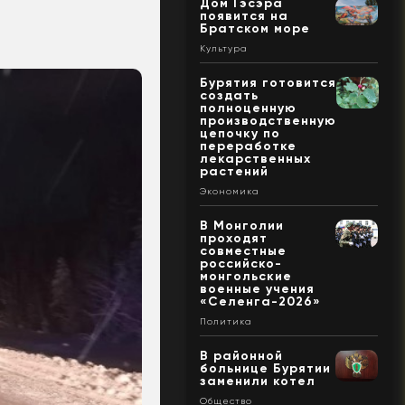
Дом Гэсэра
появится на
Братском море
Культура
Бурятия готовится
создать
полноценную
производственную
цепочку по
переработке
лекарственных
растений
Экономика
В Монголии
проходят
совместные
российско-
монгольские
военные учения
«Селенга-2026»
Политика
В районной
больнице Бурятии
заменили котел
Общество