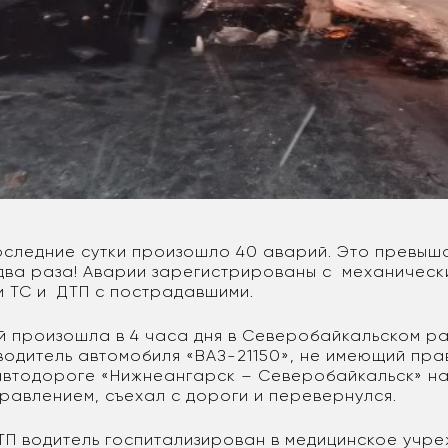
последние сутки произошло 40 аварий. Это превыш
в два раза! Аварии зарегистрированы с механическ
 ТС и ДТП с пострадавшими.
й произошла в 4 часа дня в Северобайкальском ра
 водитель автомобиля «ВАЗ-21150», не имеющий пр
 автодороге «Нижнеангарск – Северобайкальск» на
правлением, съехал с дороги и перевернулся.
ДТП водитель госпитализирован в медицинское учре