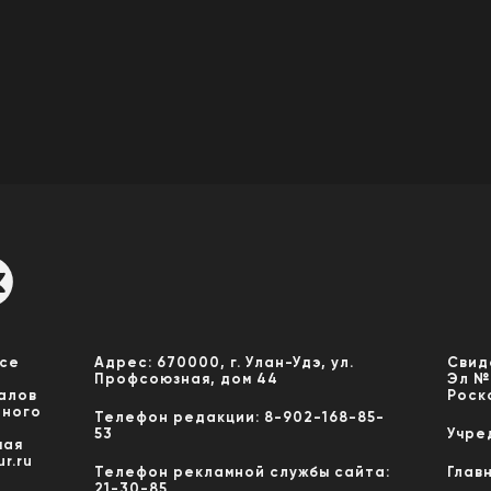
Все
Адрес: 670000, г. Улан-Удэ, ул.
Свид
Профсоюзная, дом 44
Эл №
алов
Роск
нного
Телефон редакции: 8-902-168-85-
53
Учре
мая
r.ru
Телефон рекламной службы сайта:
Глав
21-30-85