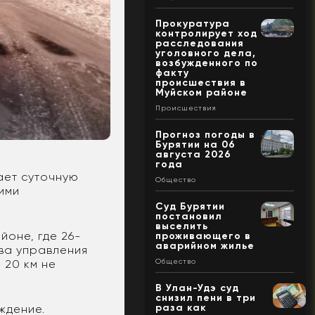
Прокуратура
контролирует ход
расследования
уголовного дела,
возбужденного по
факту
происшествия в
Муйском районе
Происшествия
Прогноз погоды в
Бурятии на 06
августа 2026
года
ает суточную
Общество
ими
Суд Бурятии
постановил
выселить
йоне, где 26-
проживающего в
аварийном жилье
ава управления
 20 км не
Общество
В Улан-Удэ суд
снизил пени в три
раза как
ждение.