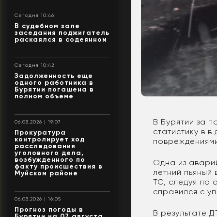
Сегодня 10:46
В судебном зале
заседания поджигатель
раскаялся в содеянном
Сегодня 10:42
Задолженность еще
одного работника в
Бурятии погашена в
полном объеме
В Бурятии за 
06.08.2026 | 19:07
статистику в 
Прокуратура
контролирует ход
повреждениями
расследования
уголовного дела,
возбужденного по
Одна из авари
факту происшествия в
летний пьяный
Муйском районе
ТС, следуя по
справился с у
06.08.2026 | 16:05
Прогноз погоды в
В результате 
Бурятии на 07 августа