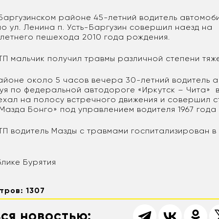
 Баргузинском районе 45-летний водитель автомоб
по ул. Ленина п. Усть-Баргузин совершил наезд на
етнего пешехода 2010 года рождения.
ТП мальчик получил травмы различной степени тяже
айоне около 5 часов вечера 30-летний водитель 
дуя по федеральной автодороге «Иркутск – Чита» в
ехал на полосу встречного движения и совершил с
Мазда Бонго» под управлением водителя 1967 года
ДТП водитель Мазды с травмами госпитализирован в
блике Бурятия
тров: 1307
ся новостью: