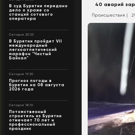
40 аварий зар
В суд Бурятии передано
дело о краже со
станций сотового
Происшествия |
2
оператора
Сегодня 20:33
В Бурятии пройдет VII
международный
легкоатлетический
марафон "Чистый
Байкал"
Сегодня 19:30
Прогноз погоды в
Бурятии на 08 августа
2026 года
Сегодня 18:10
Потомственный
строитель из Бурятии
отмечает 70 лет и
профессиональный
праздник