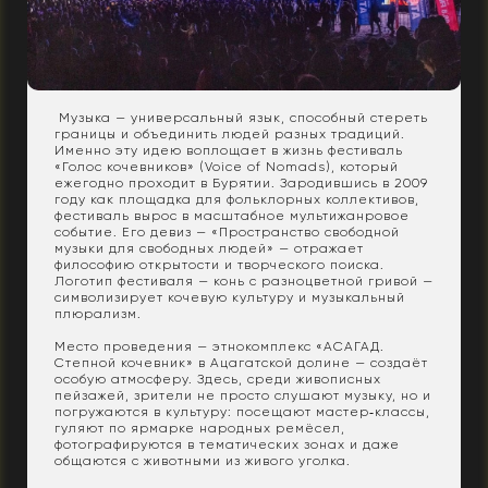
Музыка — универсальный язык, способный стереть
границы и объединить людей разных традиций.
Именно эту идею воплощает в жизнь фестиваль
«Голос кочевников» (Voice of Nomads), который
ежегодно проходит в Бурятии. Зародившись в 2009
году как площадка для фольклорных коллективов,
фестиваль вырос в масштабное мультижанровое
событие. Его девиз — «Пространство свободной
музыки для свободных людей» — отражает
философию открытости и творческого поиска.
Логотип фестиваля — конь с разноцветной гривой —
символизирует кочевую культуру и музыкальный
плюрализм.
Место проведения — этнокомплекс «АСАГАД.
Степной кочевник» в Ацагатской долине — создаёт
особую атмосферу. Здесь, среди живописных
пейзажей, зрители не просто слушают музыку, но и
погружаются в культуру: посещают мастер‑классы,
гуляют по ярмарке народных ремёсел,
фотографируются в тематических зонах и даже
общаются с животными из живого уголка.