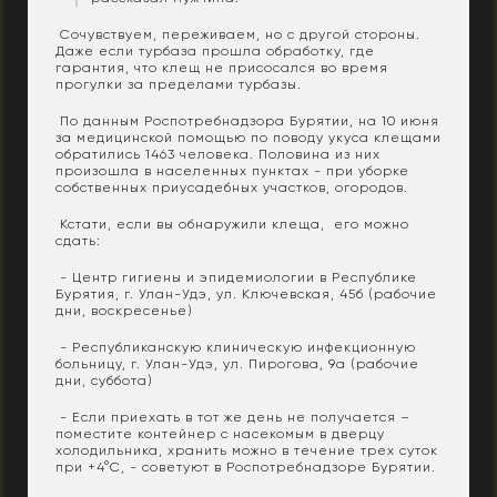
Сочувствуем, переживаем, но с другой стороны.
Даже если турбаза прошла обработку, где
гарантия, что клещ не присосался во время
прогулки за пределами турбазы.
По данным Роспотребнадзора Бурятии, на 10 июня
за медицинской помощью по поводу укуса клещами
обратились 1463 человека. Половина из них
произошла в населенных пунктах - при уборке
собственных приусадебных участков, огородов.
Кстати, если вы обнаружили клеща, его можно
сдать:
- Центр гигиены и эпидемиологии в Республике
Бурятия, г. Улан-Удэ, ул. Ключевская, 45б (рабочие
дни, воскресенье)
- Республиканскую клиническую инфекционную
больницу, г. Улан-Удэ, ул. Пирогова, 9а (рабочие
дни, суббота)
- Если приехать в тот же день не получается –
поместите контейнер с насекомым в дверцу
холодильника, хранить можно в течение трех суток
при +4°С, - советуют в Роспотребнадзоре Бурятии.