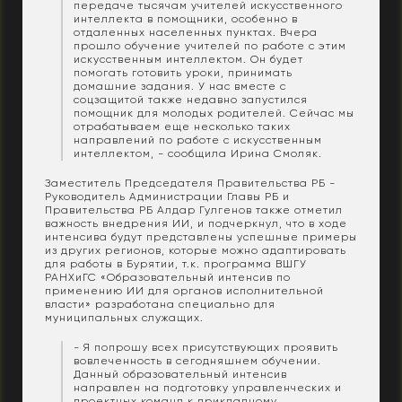
передаче тысячам учителей искусственного
интеллекта в помощники, особенно в
отдаленных населенных пунктах. Вчера
прошло обучение учителей по работе с этим
искусственным интеллектом. Он будет
помогать готовить уроки, принимать
домашние задания. У нас вместе с
соцзащитой также недавно запустился
помощник для молодых родителей. Сейчас мы
отрабатываем еще несколько таких
направлений по работе с искусственным
интеллектом, - сообщила Ирина Смоляк.
Заместитель Председателя Правительства РБ -
Руководитель Администрации Главы РБ и
Правительства РБ Алдар Гулгенов также отметил
важность внедрения ИИ, и подчеркнул, что в ходе
интенсива будут представлены успешные примеры
из других регионов, которые можно адаптировать
для работы в Бурятии, т.к. программа ВШГУ
РАНХиГС «Образовательный интенсив по
применению ИИ для органов исполнительной
власти» разработана специально для
муниципальных служащих.
- Я попрошу всех присутствующих проявить
вовлеченность в сегодняшнем обучении.
Данный образовательный интенсив
направлен на подготовку управленческих и
проектных команд к прикладному