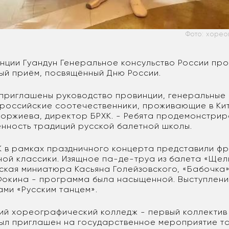
Фото: хоре
винции Гуандун Генеральное консульство России пр
ый приём, посвящённый Дню России.
 приглашены руководство провинции, генеральные
 российские соотечественники, проживающие в Кит
оржиева, директор БРХК. - Ребята продемонстри
нность традиций русской балетной школы.
 в рамках праздничного концерта представили фр
ной классики. Изящное па-де-труа из балета «Щел
кая миниатюра Касьяна Голейзовского, «Бабочка»
окина - программа была насыщенной. Выступлен
ами «Русским танцем».
ий хореографический колледж - первый коллектив 
ыл приглашен на государственное мероприятие та