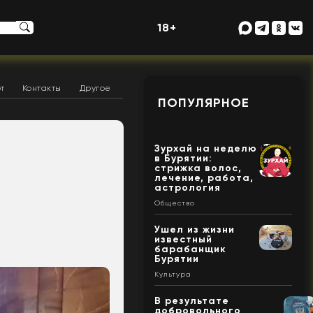
18+
т
Контакты
Другое
ПОПУЛЯРНОЕ
Зурхай на неделю
в Бурятии:
стрижка волос,
лечение, работа,
астрология
Общество
Ушел из жизни
известный
барабанщик
Бурятии
Культура
В результате
добровольного