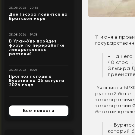
05.08.2026 | 20:36
Дом Гэсэра появится на
Братском море
05.08.2026 | 19:38
11 июня в про
В Улан-Удэ пройдет
государственн
форум по переработке
лекарственных
растений
- На него
40 стран,
Эльвира Д
05.08.2026 | 15:21
преемстве
Прогноз погоды в
Бурятии на 06 августа
2026 года
Учащиеся БРХК
русской балет
хореографичес
хореографии Ф
Все новости
богатым краск
- Бурятск
который б