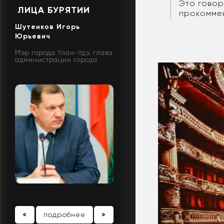
Это говор
ЛИЦА БУРЯТИИ
прокоммен
Шутенков Игорь
Юрьевич
Мэр города Улан-Удэ, глава
администрации города
<
подробнее
>