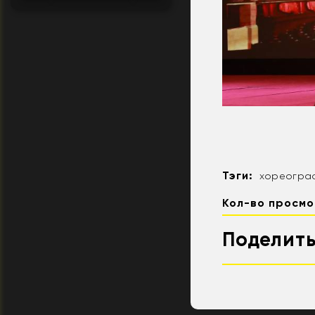
Тэги:
хореогра
Кол-во просмо
Поделить