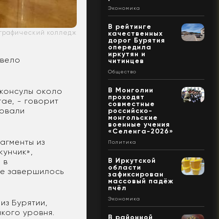
Экономика
В рейтинге
ографический колледж
качественных
дорог Бурятия
опередила
иркутян и
овело
читинцев
Общество
В Монголии
 консулы около
проходят
ае, - говорит
совместные
ровали
российско-
монгольские
военные учения
«Селенга-2026»
агменты из
Политика
кунчик»,
В Иркутской
 в
области
ие завершилось
зафиксирован
массовый падёж
пчёл
Экономика
из Бурятии,
кого уровня.
В районной