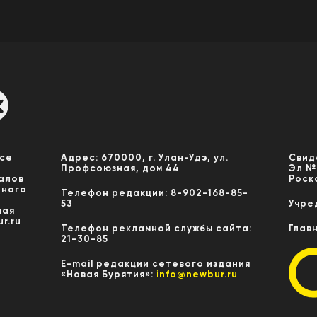
Все
Адрес: 670000, г. Улан-Удэ, ул.
Свид
Профсоюзная, дом 44
Эл №
алов
Роск
нного
Телефон редакции: 8-902-168-85-
53
Учре
мая
r.ru
Телефон рекламной службы сайта:
Глав
21-30-85
E-mail редакции сетевого издания
«Новая Бурятия»:
info@newbur.ru