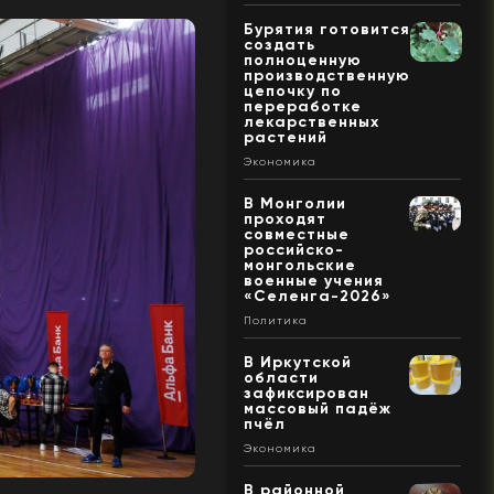
Бурятия готовится
создать
полноценную
производственную
цепочку по
переработке
лекарственных
растений
Экономика
В Монголии
проходят
совместные
российско-
монгольские
военные учения
«Селенга-2026»
Политика
В Иркутской
области
зафиксирован
массовый падёж
пчёл
Экономика
В районной