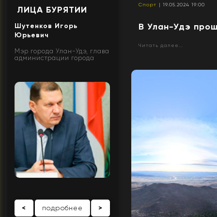
Спорт
| 19.05.2024 19:00
ЛИЦА БУРЯТИИ
В Улан-Удэ прош
Шутенков Игорь
Юрьевич
Читать далее...
Мэр города Улан-Удэ, глава
администрации города
<
подробнее
>