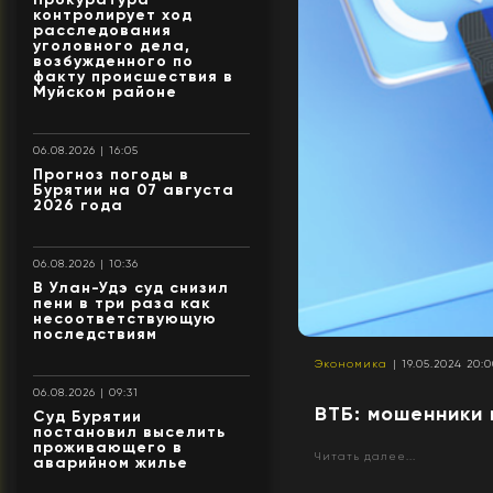
контролирует ход
расследования
уголовного дела,
возбужденного по
факту происшествия в
Муйском районе
06.08.2026 | 16:05
Прогноз погоды в
Бурятии на 07 августа
2026 года
06.08.2026 | 10:36
В Улан-Удэ суд снизил
пени в три раза как
несоответствующую
последствиям
Экономика
| 19.05.2024 20:
06.08.2026 | 09:31
ВТБ: мошенники
Суд Бурятии
постановил выселить
проживающего в
Читать далее...
аварийном жилье