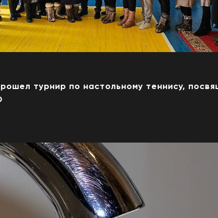
прошел турнир по настольному теннису, посв
О