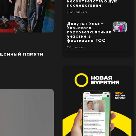
несоответствующую
последствиям
Экономика
Депутат Улан-
Удэнского
горсовета принял
участие в
фестивале ТОС
Общество
ященный памяти