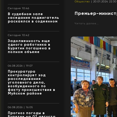
Общество
| 20.01.2024 22:30
Сегодня 10:46
Премьер-минист
В судебном зале
заседания поджигатель
раскаялся в содеянном
Читать далее...
Сегодня 10:42
Задолженность еще
одного работника в
Бурятии погашена в
полном объеме
06.08.2026 | 19:07
Прокуратура
контролирует ход
расследования
уголовного дела,
возбужденного по
факту происшествия в
Муйском районе
06.08.2026 | 16:05
Прогноз погоды в
Бурятии на 07 августа