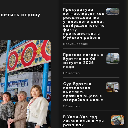
Прокуратура
контролирует ход
сетить страну
расследования
уголовного дела,
возбужденного по
факту
происшествия в
Муйском районе
Происшествия
Прогноз погоды в
Бурятии на 06
августа 2026
года
Общество
Суд Бурятии
постановил
выселить
проживающего в
аварийном жилье
Общество
В Улан-Удэ суд
снизил пени в три
раза как