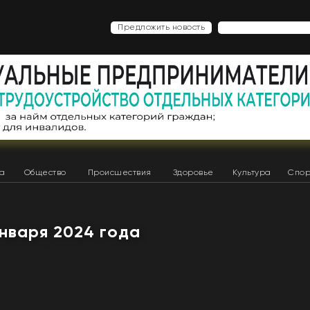
Предложить новость
ка
Общество
Происшествия
Здоровье
Культура
Спор
января 2024 года