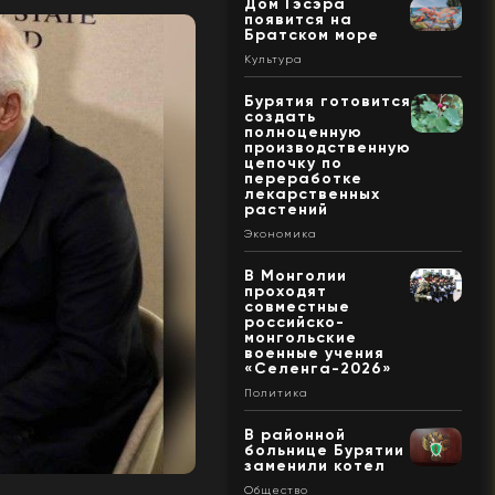
Дом Гэсэра
появится на
Братском море
Культура
Бурятия готовится
создать
полноценную
производственную
цепочку по
переработке
лекарственных
растений
Экономика
В Монголии
проходят
совместные
российско-
монгольские
военные учения
«Селенга-2026»
Политика
В районной
больнице Бурятии
заменили котел
Общество