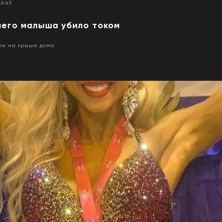
16:43
него малыша убило током
ли на крыше дома