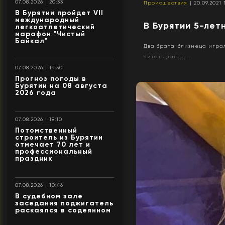
07.08.2026 | 20:33
Происшествия
| 20.09.2021 
В Бурятии пройдет VII
международный
В Бурятии 5-лет
легкоатлетический
марафон "Чистый
Байкал"
Два брата-близнеца игра
Читать далее...
07.08.2026 | 19:30
Прогноз погоды в
Бурятии на 08 августа
2026 года
07.08.2026 | 18:10
Потомственный
строитель из Бурятии
отмечает 70 лет и
профессиональный
праздник
07.08.2026 | 10:46
В судебном зале
заседания поджигатель
раскаялся в содеянном