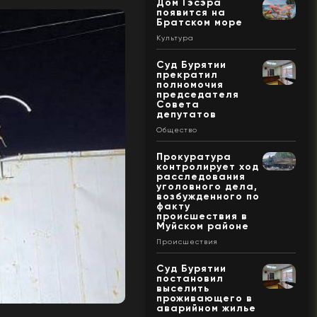
Дом Гэсэра
появится на
Братском море
Культура
Суд Бурятии
прекратил
полномочия
председателя
Совета
депутатов
Общество
Прокуратура
контролирует ход
расследования
уголовного дела,
возбужденного по
факту
происшествия в
Муйском районе
Происшествия
Суд Бурятии
постановил
выселить
проживающего в
аварийном жилье