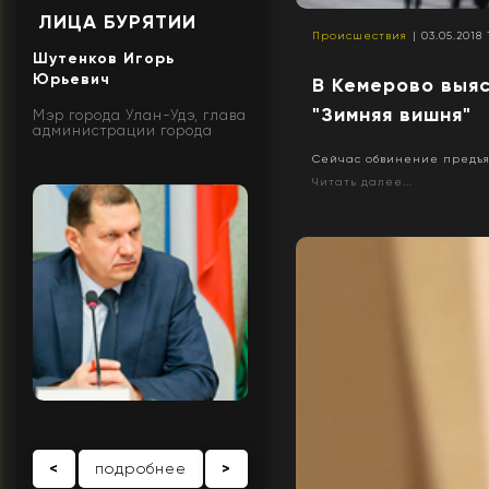
ЛИЦА БУРЯТИИ
Происшествия
| 03.05.2018 
Шутенков Игорь
Юрьевич
В Кемерово выяс
"Зимняя вишня"
Мэр города Улан-Удэ, глава
администрации города
Сейчас обвинение предъя
Читать далее...
<
подробнее
>