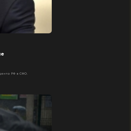
ие
ента РФ в СФО.