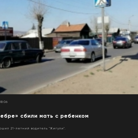
18:06
зебре» сбили мать с ребенком
шил 21-летний водитель "Жигули".