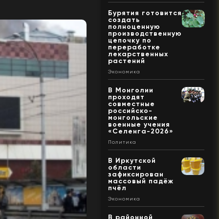
Бурятия готовится
создать
полноценную
производственную
цепочку по
переработке
лекарственных
растений
Экономика
В Монголии
проходят
совместные
российско-
монгольские
военные учения
«Селенга-2026»
Политика
В Иркутской
области
зафиксирован
массовый падёж
пчёл
Экономика
В районной