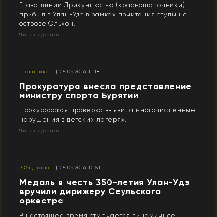
Глава линии Дрикунг кагью (красношапочники)
прибыл в Улан-Удэ в рамках почитания ступы на
острове Ольхон.
Читать далее...
Политика
| 05.09.2016 11:18
Прокуратура внесла представление
министру спорта Бурятии
Прокурорская проверка выявила многочисленные
нарушения в детских лагерях.
Читать далее...
Общество
| 05.09.2016 10:51
Медаль в честь 350-летия Улан-Удэ
вручили дирижеру Сеульского
оркестра
В настоящее время отмечается динамичное