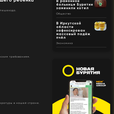
В районной
больнице Бурятии
заменили котел
 пешехода.
Общество
В Иркутской
области
зафиксирован
массовый падёж
пчёл
Экономика
еским требованиям.
тературы в нашей стране.