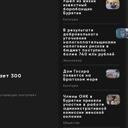
Ушел из жизни
известный
барабанщик
Бурятии
Культура
В результате
добровольного
уточнения
налогоплательщиками
налоговых рисков в
бюджет поступило
более 740 млн рублей
Экономика
Дом Гэсэра
ает 300
появится на
Братском море
Культура
ергоресурс поступает
Члены ОНК в
Бурятии приняли
участие в работе
административной
комиссии женской
колонии
Общество