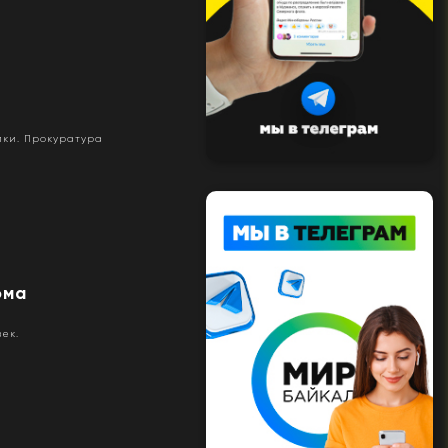
йки. Прокуратура
ома
ек.