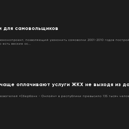
и для самовольщиков
законопроект, позволяющий узаконить самоволки 2001-2010 годов постро
 есть веские ос...
 чаще оплачивают услуги ЖКХ не выходя из д
зователей «Сбербанк - Онлайн» в республики превысило 135 тысяч челов