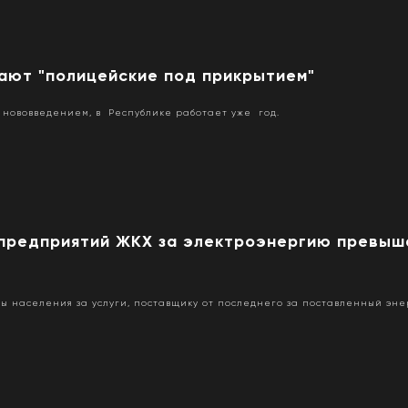
тают "полицейские под прикрытием"
ся нововведением, в Республике работает уже год.
предприятий ЖКХ за электроэнергию превыш
ы населения за услуги, поставщику от последнего за поставленный эн