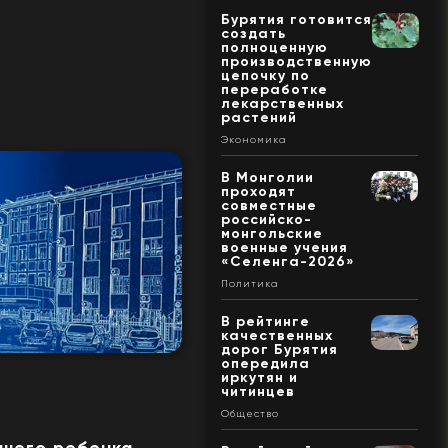
Бурятия готовится
создать
полноценную
производственную
цепочку по
переработке
лекарственных
растений
Экономика
В Монголии
проходят
совместные
российско-
монгольские
военные учения
«Селенга-2026»
Политика
В рейтинге
качественных
дорог Бурятия
опередила
иркутян и
читинцев
Общество
вшего ребенка