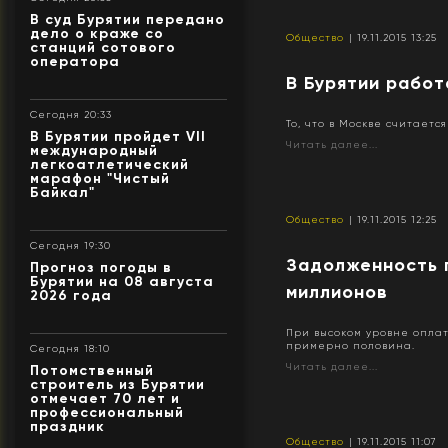
В суд Бурятии передано
дело о краже со
Общество
| 19.11.2015 13:25
станций сотового
оператора
В Бурятии рабо
Сегодня 20:33
То, что в Москве считает
В Бурятии пройдет VII
Читать далее...
международный
легкоатлетический
марафон "Чистый
Байкал"
Общество
| 19.11.2015 12:25
Сегодня 19:30
Задолженность 
Прогноз погоды в
Бурятии на 08 августа
миллионов
2026 года
При высоком уровне оплат
примерно половина.
Сегодня 18:10
Читать далее...
Потомственный
строитель из Бурятии
отмечает 70 лет и
профессиональный
праздник
Общество
| 19.11.2015 11:07