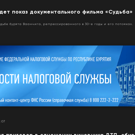
дет показ документального фильма «Судьба»
дьбе бурята Ваанчига, репрессированного в 30-е годы и его потомках.
1:07
ил приговор в отношении виновника ДТП, сби