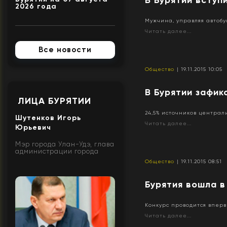
2026 года
Мужчина, управляя автобу
Читать далее...
Все новости
Общество
| 19.11.2015 10:05
В Бурятии зафи
ЛИЦА БУРЯТИИ
24,5% источников центра
Шутенков Игорь
Читать далее...
Юрьевич
Мэр города Улан-Удэ, глава
администрации города
Общество
| 19.11.2015 08:51
Бурятия вошла 
Конкурс проводится впер
Читать далее...