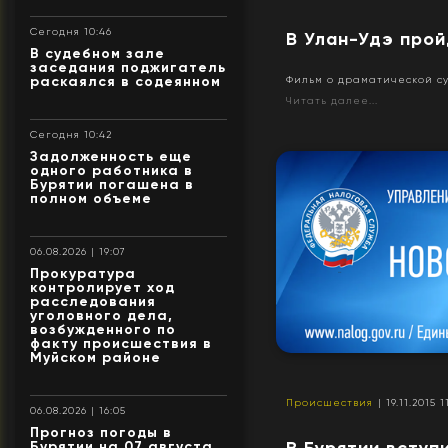
Сегодня 10:46
В Улан-Удэ прой
В судебном зале
заседания поджигатель
раскаялся в содеянном
Фильм о драматической су
Читать далее...
Сегодня 10:42
Задолженность еще
одного работника в
Бурятии погашена в
полном объеме
06.08.2026 | 19:07
Прокуратура
контролирует ход
расследования
уголовного дела,
возбужденного по
факту происшествия в
Муйском районе
Происшествия
| 19.11.2015 1
06.08.2026 | 16:05
Прогноз погоды в
В Бурятии вступ
Бурятии на 07 августа