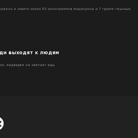
ружено и изъято около 9,3 килограммов марихуаны и 7 грамм гашиша.
ди выходят к людям
ми, медведям не хватает еды.