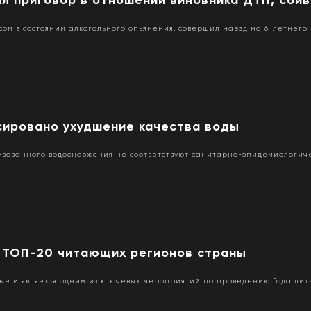
сом в состоянии алкогольного опьянения, совершил наезд на 6-летнего
ксировано ухудшение качества воды
лизованного водоснабжения не соответствуют санитарно-эпидемиологич
в ТОП-20 читающих регионов страны
вые и является одним из ключевых мероприятий по проведению Года ли