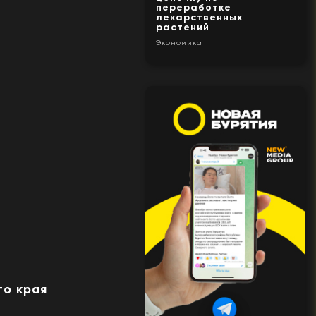
переработке
лекарственных
растений
Экономика
го края