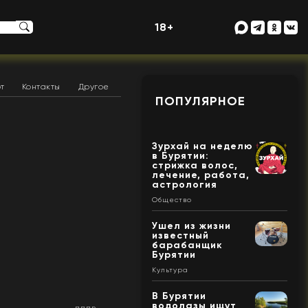
18+
т
Контакты
Другое
ПОПУЛЯРНОЕ
Зурхай на неделю
в Бурятии:
стрижка волос,
лечение, работа,
астрология
Общество
Ушел из жизни
известный
барабанщик
Бурятии
Культура
В Бурятии
водолазы ищут