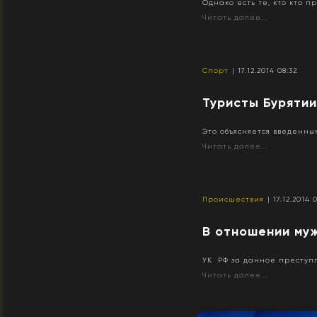
Однако есть те, кто кто пр
Читать далее...
Спорт
| 17.12.2014 08:32
Туристы Буряти
Это объясняется введенн
Читать далее...
Происшествия
| 17.12.2014 
В отношении му
УК РФ за данное преступл
Читать далее...