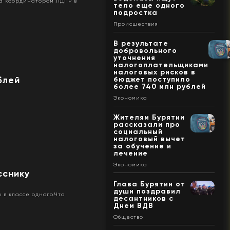
а координатором ЛДПР в
тело еще одного
подростка
Происшествия
В результате
добровольного
уточнения
налогоплательщиками
налоговых рисков в
блей
бюджет поступило
более 740 млн рублей
Экономика
Жителям Бурятии
рассказали про
социальный
налоговый вычет
за обучение и
лечение
Экономика
сснику
Глава Бурятии от
души поздравил
 в классе одного.Что
десантников с
Днем ВДВ
Общество