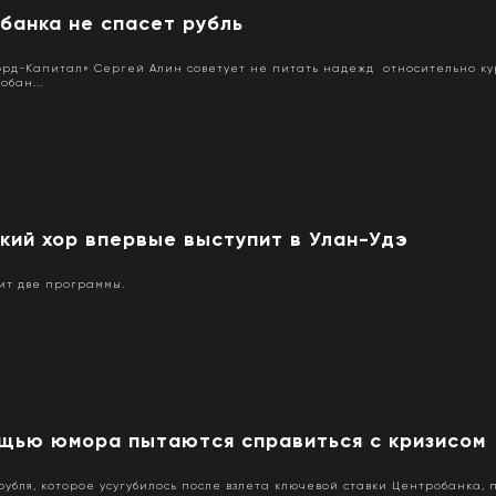
банка не спасет рубль
рд-Капитал» Сергей Алин советует не питать надежд относительно кур
обан...
кий хор впервые выступит в Улан-Удэ
ит две программы.
ощью юмора пытаются справиться с кризисом
бля, которое усугубилось после взлета ключевой ставки Центробанка, 