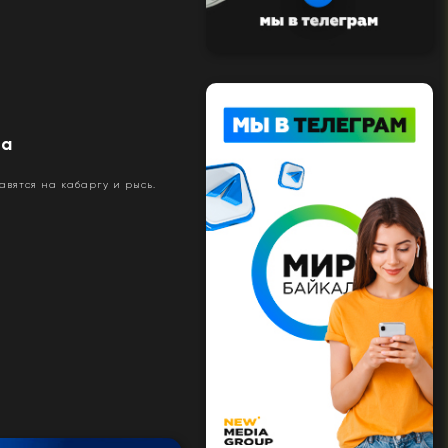
са
вятся на кабаргу и рысь.