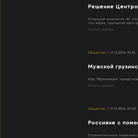
Решение Центро
Старший аналитик ИГ «Но
что мера, принятая Центр
Читать далее...
Общество
| 17.12.2014 10:15
Мужской грузинс
Хор "Мдзлевари" представ
Читать далее...
Общество
| 17.12.2014 09:20
​Россияне с пом
Стремительное падение ру