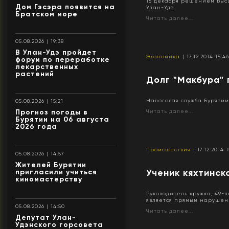
16 декабря решением Выс
Дом Гэсэра появится на
Улан-Удэ
Братском море
Читать далее...
05.08.2026 | 19:38
В Улан-Удэ пройдет
Экономика
| 17.12.2014 15:4
форум по переработке
лекарственных
растений
Долг "Макбура"
Налоговая служба Буряти
05.08.2026 | 15:21
Прогноз погоды в
Читать далее...
Бурятии на 06 августа
2026 года
Происшествия
| 17.12.2014 
05.08.2026 | 14:57
Жителей Бурятии
Ученик кяхтинск
пригласили учиться
киномастерству
Руководитель кружка, 49-
является прямым нарушени
05.08.2026 | 14:50
Читать далее...
Депутат Улан-
Удэнского горсовета