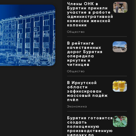
Члены ОНК в
Бурятии приняли
участие в работе
административной
комиссии женской
колонии
Общество
В рейтинге
качественных
дорог Бурятия
опередила
иркутян и
читинцев
Общество
В Иркутской
области
зафиксирован
массовый падёж
пчёл
Экономика
Бурятия готовится
создать
полноценную
производственную
цепочку по