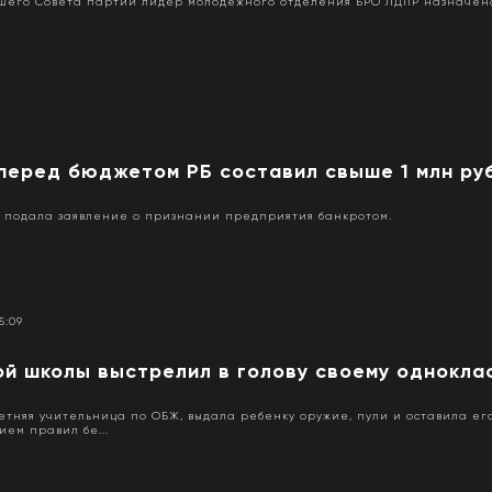
шего Совета партии лидер молодежного отделения БРО ЛДПР назначен
6
 перед бюджетом РБ составил свыше 1 млн ру
и подала заявление о признании предприятия банкротом.
15:09
ой школы выстрелил в голову своему однокла
летняя учительница по ОБЖ, выдала ребенку оружие, пули и оставила его
ем правил бе...