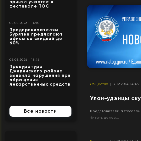
принял участие в
фестивале ТОС
05.08.2026 | 14:10
Предпринимателям
Бурятии предлагают
офисы со скидкой до
60%
05.08.2026 | 13:46
Прокуратура
Джидинского района
выявила нарушения при
обращении
лекарственных средств
Общество
| 17.12.2014 14:43
Улан-удэнцы ск
Все новости
Представители автосалоно
Читать далее...