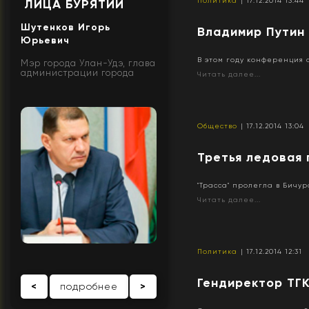
Политика
| 17.12.2014 13:44
ЛИЦА БУРЯТИИ
Шутенков Игорь
Владимир Путин
Юрьевич
В этом году конференция 
Мэр города Улан-Удэ, глава
администрации города
Читать далее...
Общество
| 17.12.2014 13:04
Третья ледовая 
"Трасса" пролегла в Бичу
Читать далее...
Политика
| 17.12.2014 12:31
Гендиректор ТГК
<
подробнее
>