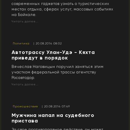
современных гаджетов узнать о туристических
местах отдыха, сферах услуг, массовых событиях
на Байкале.
Читать далее...
Политика
| 20.08.2014 08:02
Автотрассу Улан-Удэ - Кяхта
приведут в порядок
Вячеслав Наговицын поручил заняться этим
участком федеральной трассы агентству
Росавтодор.
Читать далее...
Происшествия
| 20.08.2014 07:49
Мужчина напал на судебного
пристава
За свое противоправное действие, он может