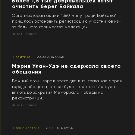
Более 1,5 тыс добровольцев хотят
очистить берег Байкала
Организаторам акции "360 минут ради Байкала"
пришлось остановить регистрацию участников из-
за большого количества желающих.
Читать далее...
Политика
| 20.08.2014 09:48
Мэрия Улан-Удэ не сдержала своего
обещания
Вечный огонь горел всего два дня, тогда как мэрия
города обещала, что он будет гореть с 17 августа
вплоть до закрытия Мемориала Победы на
реконструкци...
Читать далее...
Происшествия
| 20.08.2014 09:34