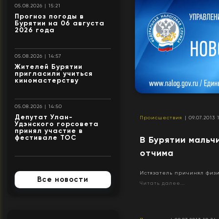
05.08.2026 | 15:21
Прогноз погоды в
Бурятии на 06 августа
2026 года
05.08.2026 | 14:57
Жителей Бурятии
пригласили учиться
киномастерству
05.08.2026 | 14:50
Депутат Улан-
Происшествия
| 09.07.2013 
Удэнского горсовета
принял участие в
фестивале ТОС
В Бурятии мальч
отчима
Истязатель причинял физ
Все новости
Читать далее...