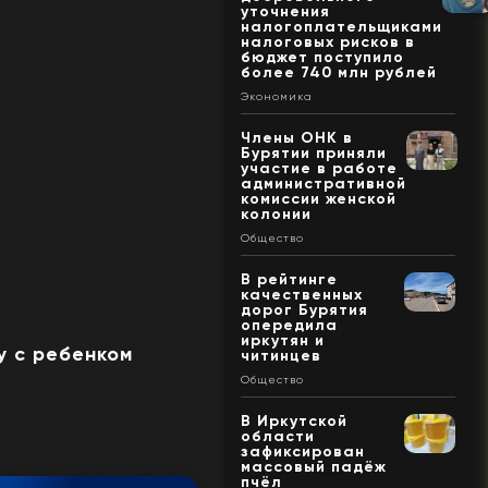
уточнения
налогоплательщиками
налоговых рисков в
бюджет поступило
более 740 млн рублей
Экономика
Члены ОНК в
Бурятии приняли
участие в работе
административной
комиссии женской
колонии
Общество
В рейтинге
качественных
дорог Бурятия
опередила
иркутян и
у с ребенком
читинцев
Общество
В Иркутской
области
зафиксирован
массовый падёж
пчёл