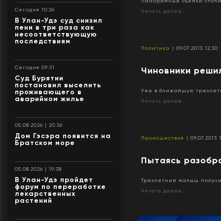
Панорамные съемки столи
Сегодня 10:36
Читать далее...
В Улан-Удэ суд снизил
пени в три раза как
несоответствующую
последствиям
Политика
| 09.07.2013 12:30
Сегодня 09:31
Чиновники решил
Суд Бурятии
постановил выселить
Уже в ближайшую трехлетк
проживающего в
аварийном жилье
Читать далее...
05.08.2026 | 20:36
Дом Гэсэра появится на
Происшествия
| 09.07.2013 
Братском море
Пытаясь разобра
05.08.2026 | 19:38
В Улан-Удэ пройдет
Трехлетний малыш получи
форум по переработке
Читать далее...
лекарственных
растений