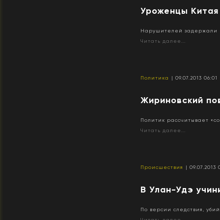
Уроженцы Китая 
Нарушителей задержали в
Читать далее...
Политика
| 09.07.2013 06:01
Жириновский по
Политик рассчитывает «со
Читать далее...
Происшествия
| 09.07.2013 
В Улан-Удэ учин
По версии следствия, уби
Читать далее...