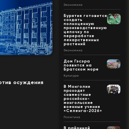
Экономика
Бурятия готовится
создать
полноценную
производственную
цепочку по
переработке
лекарственных
растений
Экономика
Дом Гэсэра
появится на
Братском море
Культура
ротив осуждения
В Монголии
проходят
совместные
российско-
монгольские
военные учения
«Селенга-2026»
Политика
В районной