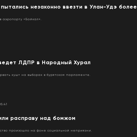
пытались незаконно ввезти в Улан-Удэ более
 аэропорту «Байкал».
ведет ЛДПР в Народный Хурал
рвать куш» на выборах в бурятском парламенте.
05:41
или расправу над бомжом
йство произошло на фоне социальной неприязни.