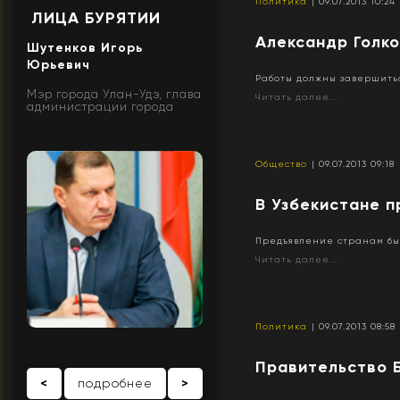
Политика
| 09.07.2013 10:24
ЛИЦА БУРЯТИИ
Александр Голк
Шутенков Игорь
Юрьевич
Работы должны завершитьс
Мэр города Улан-Удэ, глава
Читать далее...
администрации города
Общество
| 09.07.2013 09:18
В Узбекистане 
Предъявление странам бы
Читать далее...
Политика
| 09.07.2013 08:58
Правительство Б
<
подробнее
>