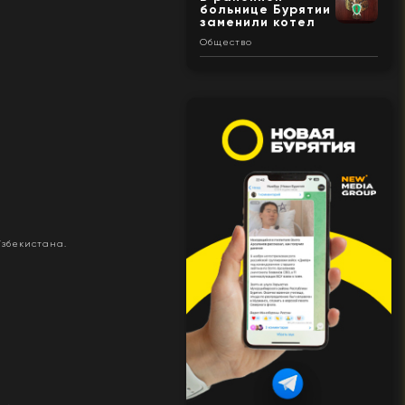
больнице Бурятии
заменили котел
Общество
збекистана.