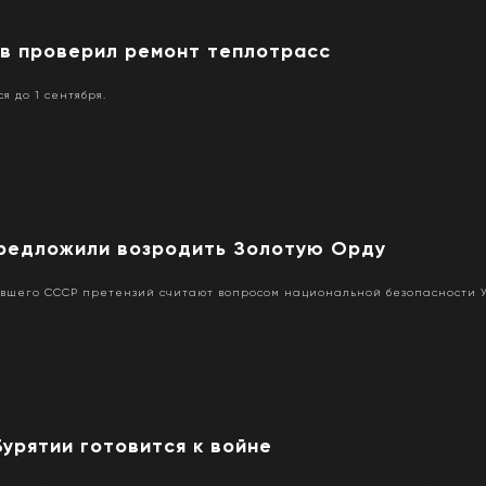
ов проверил ремонт теплотрасс
я до 1 сентября.
предложили возродить Золотую Орду
вшего СССР претензий считают вопросом национальной безопасности У
урятии готовится к войне