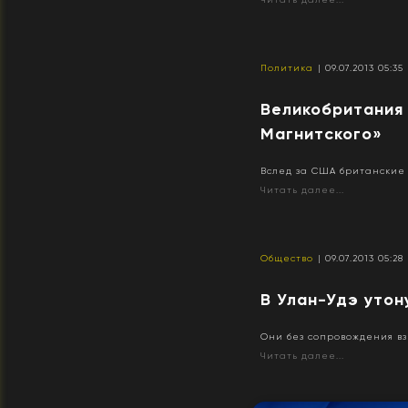
Политика
| 09.07.2013 05:35
Великобритания 
Магнитского»
Вслед за США британские 
Читать далее...
Общество
| 09.07.2013 05:28
В Улан-Удэ утон
Они без сопровождения вз
Читать далее...