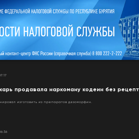
07:17
карь продавала наркоману кодеин без рецеп
нировал изготовить из препаратов дезоморфин.
06:36