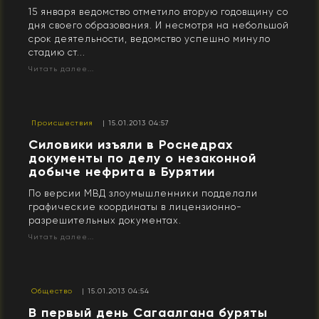
15 января ведомство отметило вторую годовщину со
дня своего образования. И несмотря на небольшой
срок деятельности, ведомство успешно минуло
стадию ст...
Читать далее...
Происшествия
| 15.01.2013 04:57
Силовики изъяли в Роснедрах
документы по делу о незаконной
добыче нефрита в Бурятии
По версии МВД злоумышленники подделали
графические координаты в лицензионно-
разрешительных документах.
Читать далее...
Общество
| 15.01.2013 04:54
В первый день Сагаалгана буряты