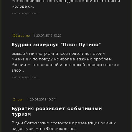
Всероссийского конкурса достижений талантливой
молодежи.
Читать далее...
Общество
| 20.01.2012 10:29
Кудрин завернул "План Путина"
Бывший министр финансов поделился своим
мнением по поводу наиболее важных проблем
России – пенсионной и налоговой реформ а также
злоб...
Читать далее...
Спорт
| 20.01.2012 10:24
Бурятия развивает событийный
туризм
В дни Сагаалгана состоится презентация зимних
видов туризма и Фестиваль поз.