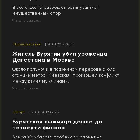
В селе Цолга разрешен затянувшийся
имущественный спор.
Читать далее...
Происшествия
| 20.01.2012 07:08
Житель Бурятии убил уроженца
Дагестана в Москве
Около полуночи в подземном переходе около
станции метро "Киевская" произошел конфликт
между двумя мужчинами.
Читать далее...
Спорт
| 20.01.2012 06:42
Бурятская лыжница дошла до
четверти финала
Алиса Жамбалова пробежала спринт на