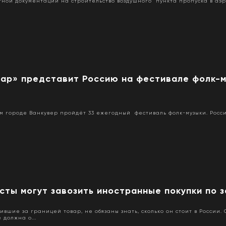
тной документации на строительство воздушного пункта пропуска в аэ
гар» представит Россию на фестивале фолк-м
ком городе Ванкувер пройдёт 33 ежегодный фестиваль фолк-музыки. Росс
сты могут завозить иностранные покупки по 
ившие за границей товар, не обязаны знать, сколько он стоит в России.
должна о...