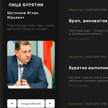
ЛИЦА БУРЯТИИ
Общество
| 14.07.2010 13:32
Шутенков Игорь
Юрьевич
Врач, виноватая
Мэр города Улан-Удэ, глава
администрации города
Приговор суда - лишить д
в Октябрьском районн...
Читать далее...
Общество
| 14.07.2010 12:41
Бурятия выполни
На этой неделе стали изв
областью показали резуль
Читать далее...
<
подробнее
>
Политика
| 14.07.2010 12:05