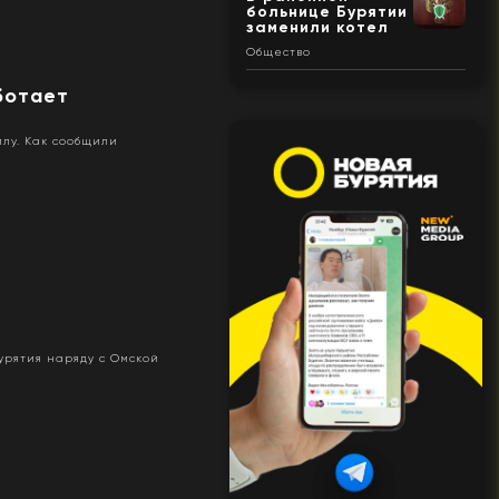
больнице Бурятии
заменили котел
Общество
ботает
лу. Как сообщили
урятия наряду с Омской