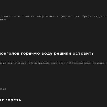
тика» составил рейтинг конфликтности губернаторов. Среди тех, у ког
 и ...
монголов горячую воду решили оставить
орячую воду отключат в Октябрьском, Советском и Железнодорожном район
06:41
т гореть