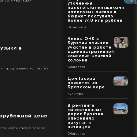
ропорту «Байкал»
уточнения
налогоплательщиками
налоговых рисков в
бюджет поступило
более 740 млн рублей
Экономика
Члены ОНК в
Бурятии приняли
узыки в
участие в работе
административной
комиссии женской
колонии
Общество
ию предтавляет коллектив
Дом Гэсэра
появится на
Братском море
Культура
В рейтинге
качественных
дорог Бурятия
зарубежной цене
опередила
иркутян и
читинцев
 Стоимость такого товара
Общество