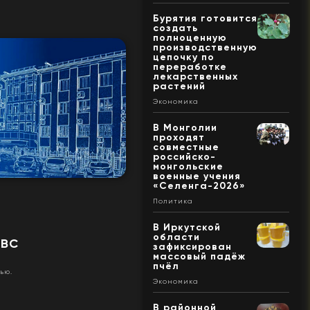
Бурятия готовится
создать
полноценную
производственную
цепочку по
переработке
лекарственных
растений
Экономика
В Монголии
проходят
совместные
российско-
монгольские
военные учения
«Селенга-2026»
Политика
В Иркутской
области
ИВС
зафиксирован
массовый падёж
пчёл
ью.
Экономика
В районной