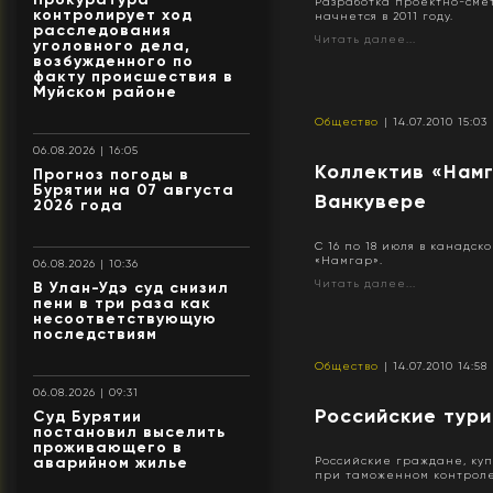
Разработка проектно-сме
контролирует ход
начнется в 2011 году.
расследования
Читать далее...
уголовного дела,
возбужденного по
факту происшествия в
Муйском районе
Общество
| 14.07.2010 15:03
06.08.2026 | 16:05
Коллектив «Нам
Прогноз погоды в
Бурятии на 07 августа
Ванкувере
2026 года
С 16 по 18 июля в канадс
«Намгар».
06.08.2026 | 10:36
Читать далее...
В Улан-Удэ суд снизил
пени в три раза как
несоответствующую
последствиям
Общество
| 14.07.2010 14:58
06.08.2026 | 09:31
Российские тури
Суд Бурятии
постановил выселить
проживающего в
аварийном жилье
Российские граждане, куп
при таможенном контроле 