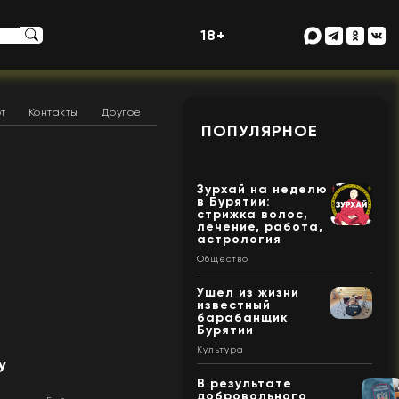
18+
т
Контакты
Другое
ПОПУЛЯРНОЕ
Зурхай на неделю
в Бурятии:
стрижка волос,
лечение, работа,
астрология
Общество
Ушел из жизни
известный
барабанщик
Бурятии
Культура
у
В результате
добровольного