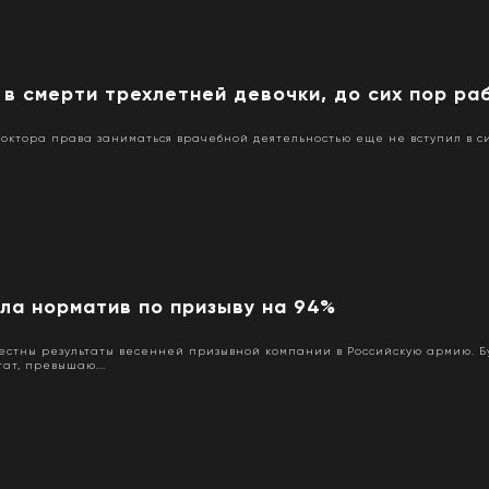
 в смерти трехлетней девочки, до сих пор ра
октора права заниматься врачебной деятельностью еще не вступил в си
ла норматив по призыву на 94%
естны результаты весенней призывной компании в Российскую армию. Б
тат, превышаю...