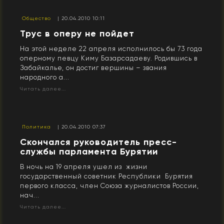
Общество
| 20.04.2010 10:11
Трус в оперу не пойдет
На этой неделе 22 апреля исполнилось бы 73 года
оперному певцу Киму Базарсадаеву. Родившись в
Забайкалье, он достиг вершины – звания
народного а...
Читать далее...
Политика
| 20.04.2010 07:37
Скончался руководитель пресс-
службы парламента Бурятии
В ночь на 19 апреля ушел из жизни
государственный советник Республики Бурятия
первого класса, член Союза журналистов России,
нач...
Читать далее...