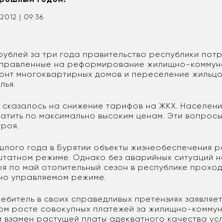
.2012 | 09:36
 рублей за три года правительство республики пот
аправленные на реформирование жилищно-коммун
монт многоквартирных домов и переселение жильцов
лья.
е сказалось на снижение тарифов на ЖКХ. Населен
атить по максимально высоким ценам. Эти вопрос
троя.
шлого года в Бурятии объекты жизнеобеспечения 
 штатном режиме. Однако без аварийных ситуаций н
ря по май отопительный сезон в республике проход
но управляемом режиме.
ебитель в своих справедливых претензиях заявляет
м росте совокупных платежей за жилищно-коммун
и взамен растущей платы адекватного качества усл