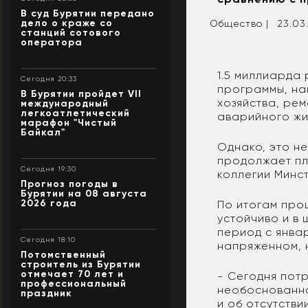
В суд Бурятии передано
дело о краже со
Общество |
23.03
станций сотового
оператора
1.5 миллиарда
Сегодня 20:33
программы, н
В Бурятии пройдет VII
хозяйства, ре
международный
легкоатлетический
аварийного жи
марафон "Чистый
Байкал"
Однако, это н
продолжает пл
Сегодня 19:30
коллегии Минс
Прогноз погоды в
Бурятии на 08 августа
2026 года
По итогам про
устойчиво и в
период с янва
Сегодня 18:10
напряженном, 
Потомственный
строитель из Бурятии
отмечает 70 лет и
- Сегодня потр
профессиональный
необоснованно
праздник
и об отсутстви