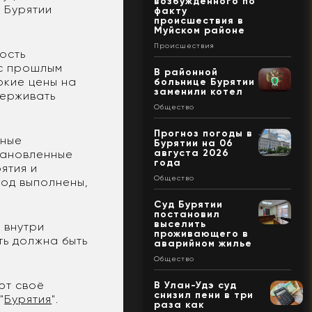
возбужденного по
 Бурятии
факту
происшествия в
Муйском районе
Происшествия
ость
 с прошлым
В районной
окие цены на
больнице Бурятии
заменили котел
держивать
Общество
Прогноз погоды в
вные
Бурятии на 06
августа 2026
тановленные
года
ятия и
Общество
год выполнены,
Суд Бурятии
постановил
выселить
 внутри
проживающего в
ть должна быть
аварийном жилье
Общество
ют своё
В Улан-Удэ суд
снизил пени в три
"
Бурятия
".
раза как