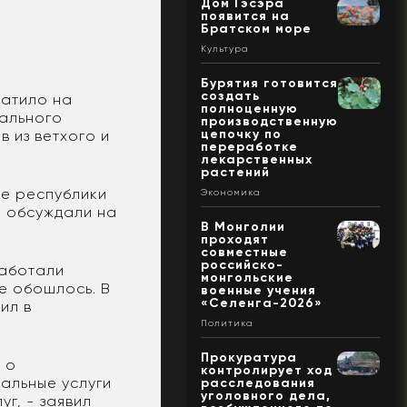
Дом Гэсэра
появится на
Братском море
Культура
Бурятия готовится
создать
ратило на
полноценную
ального
производственную
цепочку по
 из ветхого и
переработке
лекарственных
растений
ие республики
Экономика
ы обсуждали на
В Монголии
проходят
совместные
российско-
работали
монгольские
е обошлось. В
военные учения
«Селенга-2026»
ил в
Политика
Прокуратура
 о
контролирует ход
альные услуги
расследования
уголовного дела,
уг, - заявил