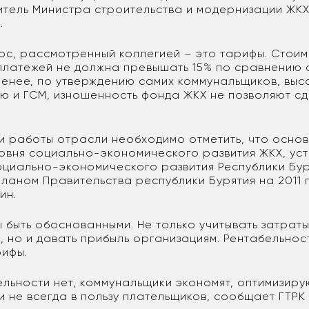
итель Министра строительства и модернизации ЖКХ
.
ос, рассмотренный коллегией – это тарифы. Стоим
платежей не должна превышать 15% по сравнению
 менее, по утверждению самих коммунальщиков, выс
ю и ГСМ, изношенность фонда ЖКХ не позволяют с
ги работы отрасли необходимо отметить, что осно
овня социально-экономического развития ЖКХ, ус
циально-экономического развития Республики Бур
планом Правительства республики Бурятия на 2011 
ин.
 быть обоснованными. Не только учитывать затраты
, но и давать прибыль организациям. Рентабельнос
рифы.
ельности нет, коммунальщики экономят, оптимизиру
и не всегда в пользу плательщиков, сообщает ГТРК 