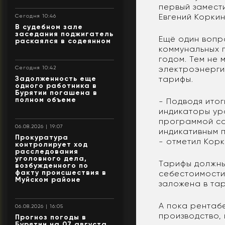
первый замест
Евгений Коркин
Сегодня 10:46
В судебном зале
заседания поджигатель
Ещё один вопр
раскаялся в содеянном
коммунальных 
годом. Тем не
электроэнерги
Сегодня 10:42
Задолженность еще
тарифы.
одного работника в
Бурятии погашена в
полном объеме
- Подводя ито
индикаторы ур
программой со
06.08.2026 | 19:07
индикативным 
Прокуратура
- отметил Корк
контролирует ход
расследования
уголовного дела,
Тарифы должны
возбужденного по
факту происшествия в
себестоимости
Муйском районе
заложена в та
А пока рентаб
06.08.2026 | 16:05
производство, 
Прогноз погоды в
Бурятии на 07 августа