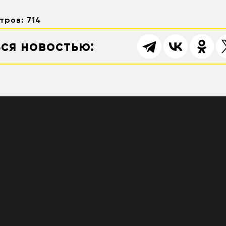
тров: 714
ся новостью: