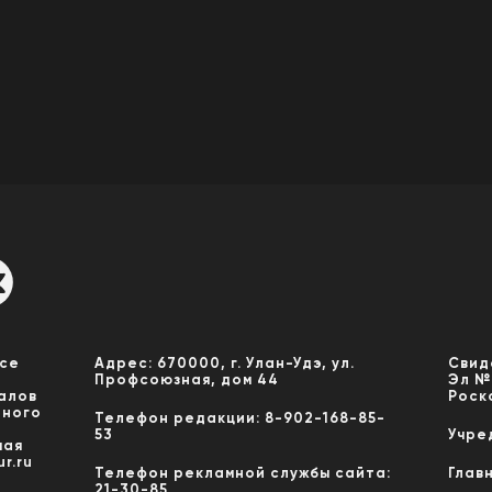
Все
Адрес: 670000, г. Улан-Удэ, ул.
Свид
Профсоюзная, дом 44
Эл №
алов
Роск
нного
Телефон редакции: 8-902-168-85-
53
Учре
мая
r.ru
Телефон рекламной службы сайта:
Глав
21-30-85