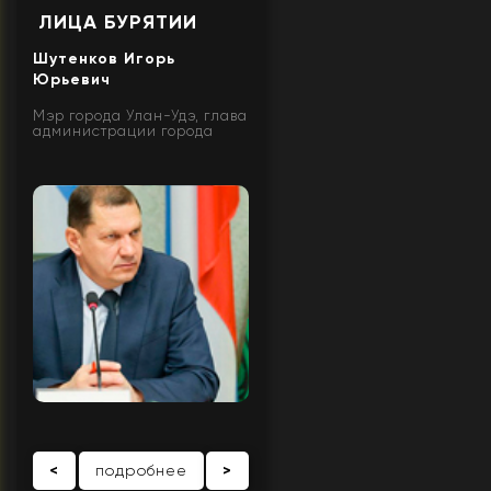
ЛИЦА БУРЯТИИ
Шутенков Игорь
Юрьевич
Мэр города Улан-Удэ, глава
администрации города
<
подробнее
>