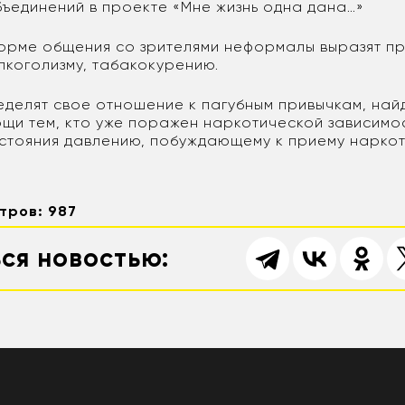
ъединений в проекте «Мне жизнь одна дана…»
орме общения со зрителями неформалы выразят п
лкоголизму, табакокурению.
делят свое отношение к пагубным привычкам, найд
щи тем, кто уже поражен наркотической зависимос
стояния давлению, побуждающему к приему нарко
тров: 987
ся новостью: