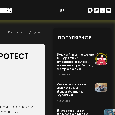
18+
т
Контакты
Другое
ПОПУЛЯРНОЕ
РОТЕСТ
Зурхай на неделю
в Бурятии:
стрижка волос,
лечение, работа,
астрология
Общество
Ушел из жизни
известный
барабанщик
Бурятии
Культура
ьной городской
В результате
ормальных
добровольного