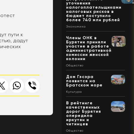
уточнения
налогоплательщиками
налоговых рисков в
ротест
бюджет поступило
более 740 млн рублей
Экономика
ут пути к
Члены ОНК в
тью, дадут
Бурятии приняли
тических
участие в работе
административной
комиссии женской
колонии
Общество
Дом Гэсэра
появится на
Братском море
Культура
В рейтинге
качественных
дорог Бурятия
опередила
иркутян и
читинцев
Общество