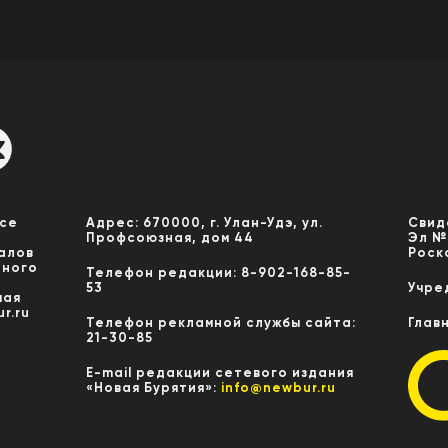
Все
Адрес: 670000, г. Улан-Удэ, ул.
Свид
Профсоюзная, дом 44
Эл №
алов
Роск
нного
Телефон редакции: 8-902-168-85-
53
Учре
мая
r.ru
Телефон рекламной службы сайта:
Глав
21-30-85
E-mail редакции сетевого издания
«Новая Бурятия»:
info@newbur.ru