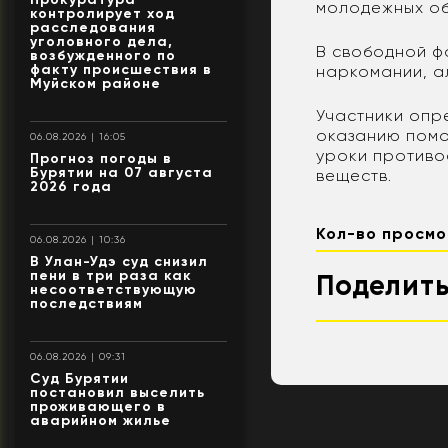
молодежных об
контролирует ход
расследования
уголовного дела,
В свободной ф
возбужденного по
факту происшествия в
наркомании, а
Муйском районе
Участники опре
оказанию помо
06.08.2026 | 16:05
уроки противо
Прогноз погоды в
Бурятии на 07 августа
веществ.
2026 года
Кол-во просмо
06.08.2026 | 10:36
В Улан-Удэ суд снизил
пени в три раза как
Поделить
несоответствующую
последствиям
06.08.2026 | 09:31
Суд Бурятии
постановил выселить
проживающего в
аварийном жилье