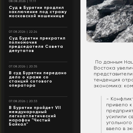
08.08.2026 | 11:11
Суд в Бурятии продлил
заключение под стражу
московской мошеннице
07.08.2026 | 22:24
Суд Бурятии прекратил
полномочия
председателя Совета
депутатов
По данным Нац
07.08.2026 | 20:35
Востока увелич
В суд Бурятии передано
представители
дело о краже со
тенденция отр
станций сотового
оператора
экономика: ком
- Конфлик
07.08.2026 | 20:33
привело к
В Бурятии пройдет VII
предприят
международный
легкоатлетический
усилили с
марафон "Чистый
угольного
Байкал"
ввело в э