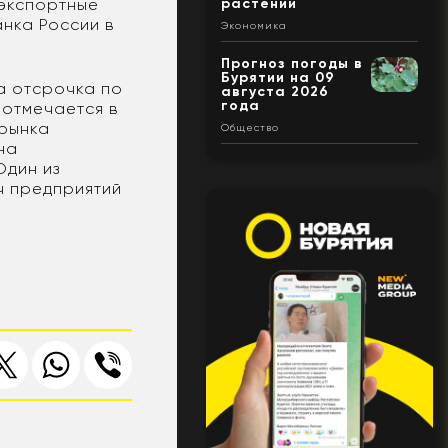
растений
 экспортные
нка России в
Экономика
Прогноз погоды в
Бурятии на 09
а отсрочка по
августа 2026
года
 отмечается в
 рынка
Общество
на
Один из
ч предприятий