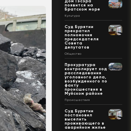
Дом Гэсэра
появится на
Братском море
Культура
Суд Бурятии
прекратил
полномочия
председателя
Совета
депутатов
Общество
Прокуратура
контролирует ход
расследования
уголовного дела,
возбужденного по
факту
происшествия в
Муйском районе
Происшествия
Суд Бурятии
постановил
выселить
проживающего в
аварийном жилье