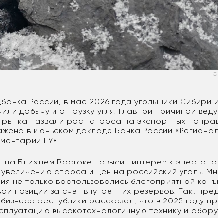
Ф
банка России, в мае 2026 года угольщики Сибири 
или добычу и отгрузку угля. Главной причиной вед
 рынка назвали рост спроса на экспортных направ
ажена в июньском
докладе
Банка России «Региона
ментарии ГУ».
т на Ближнем Востоке повысил интерес к энергоно
 увеличению спроса и цен на российский уголь. М
ия не только воспользовались благоприятной конъ
вои позиции за счет внутренних резервов. Так, пре
 бизнеса республики рассказал, что в 2025 году п
ксплуатацию высокотехнологичную технику и обору