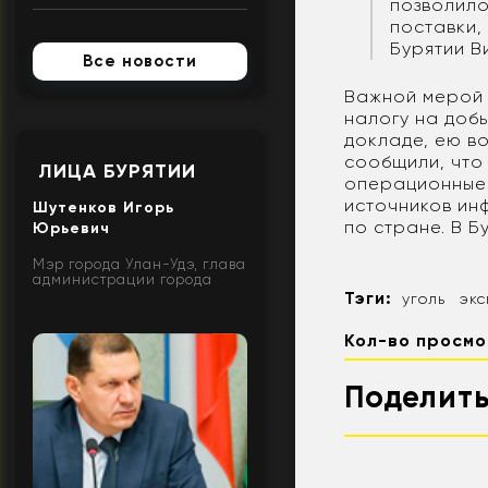
позволило
поставки,
Бурятии В
Все новости
Важной мерой 
налогу на доб
докладе, ею во
сообщили, что
ЛИЦА БУРЯТИИ
операционные р
источников ин
Шутенков Игорь
по стране. В Б
Юрьевич
Мэр города Улан-Удэ, глава
администрации города
Тэги:
уголь
эк
Кол-во просмо
Поделить