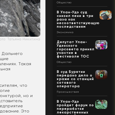
Общество
В Улан-Удэ суд
снизил пени в три
раза как
несоответствующую
последствиям
Экономика
ото: Татьяна Никитина
Депутат Улан-
Удэнского
горсовета принял
участие в
и Дальнего
фестивале ТОС
ущие
Общество
лениях. Такая
льная
В суд Бурятии
передано дело о
краже со станций
сотового
сителям, что
оператора
ногие
Происшествия
юнктурой, но и
дставитель
В Улан-Удэ
пройдет форум по
редприятие
переработке
дование. Это
лекарственных