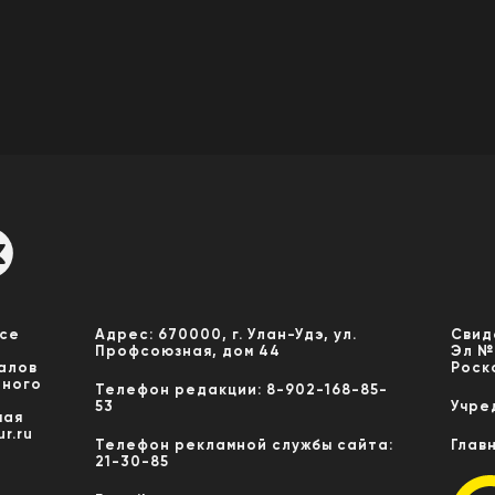
Все
Адрес: 670000, г. Улан-Удэ, ул.
Свид
Профсоюзная, дом 44
Эл №
алов
Роск
нного
Телефон редакции: 8-902-168-85-
53
Учре
мая
r.ru
Телефон рекламной службы сайта:
Глав
21-30-85