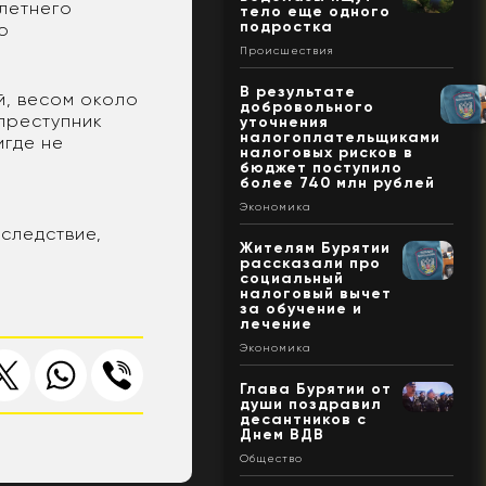
летнего
тело еще одного
подростка
о
Происшествия
В результате
й, весом около
добровольного
преступник
уточнения
налогоплательщиками
игде не
налоговых рисков в
бюджет поступило
более 740 млн рублей
Экономика
,
 следствие,
Жителям Бурятии
рассказали про
социальный
налоговый вычет
за обучение и
лечение
Экономика
Глава Бурятии от
души поздравил
десантников с
Днем ВДВ
Общество