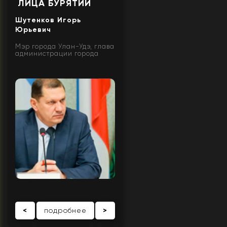
ЛИЦА БУРЯТИИ
Шутенков Игорь
Юрьевич
Мэр города Улан-Удэ, глава
администрации города
<
подробнее
>