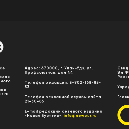
Все
Адрес: 670000, г. Улан-Удэ, ул.
Свид
Профсоюзная, дом 44
Эл №
алов
Роск
нного
Телефон редакции: 8-902-168-85-
53
Учре
мая
r.ru
Телефон рекламной службы сайта:
Глав
21-30-85
E-mail редакции сетевого издания
«Новая Бурятия»:
info@newbur.ru