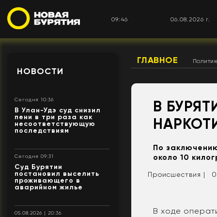
09:46
06.08.2026 г.
ГЛАВНОЕ
Полити
НОВОСТИ
Сегодня 10:36
В БУРЯТ
В Улан-Удэ суд снизил
пени в три раза как
НАРКОТ
несоответствующую
последствиям
По заключению
около 10 кило
Сегодня 09:31
Суд Бурятии
постановил выселить
Происшествия |
0
проживающего в
аварийном жилье
В ходе операт
05.08.2026 | 20:36