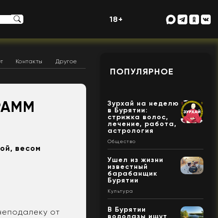
18+
т
Контакты
Другое
ПОПУЛЯРНОЕ
РАММ
Зурхай на неделю
в Бурятии:
стрижка волос,
лечение, работа,
астрология
Общество
ой, весом
Ушел из жизни
известный
барабанщик
Бурятии
Культура
В Бурятии
неподалеку от
водолазы ищут