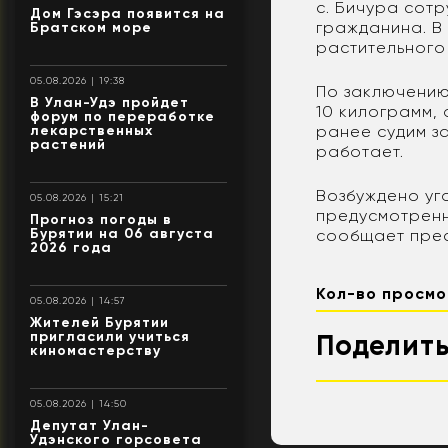
с. Бичура сот
Дом Гэсэра появится на
гражданина. В
Братском море
растительного
05.08.2026 | 19:38
По заключению
В Улан-Удэ пройдет
10 килограмм,
форум по переработке
ранее судим з
лекарственных
растений
работает.
Возбуждено уг
05.08.2026 | 15:21
предусмотренно
Прогноз погоды в
Бурятии на 06 августа
сообщает прес
2026 года
Кол-во просмо
05.08.2026 | 14:57
Жителей Бурятии
пригласили учиться
Поделить
киномастерству
05.08.2026 | 14:50
Депутат Улан-
Удэнского горсовета