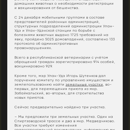
домашних животных о необходимости регистрации
и вакцинирования от бешенства.
C 24 декабря мобильными группами в составе
представителей районных администраций,
структурных подразделений администрации Улан-
Удэ и Улан-Удэнской станции по борьбе с
болезнями животных выдано 1725 требований на
явку, пройдено 5025 домовладений, составлено 133
протокола об административных
правонарушениях.
Всего в республиканской ветеринарии с учётом
обращений граждан зарегистрировано 914 особей,
вакцинировано 929.
Кроме того, мэр Улан-Удэ Игорь Шутенков дал
поручение комитету по управлению имуществом и
землепользованию найти
земельные участки
, во-
первых, для перемещения приюта из мкр.
Забайкальский, во-вторых, для строительства
новых приютов.
Сейчас предварительно найдено три участка.
– Мы предложили три земельных участка. Один на
Спиртзаводской трассе и два в мкр. Медведчиково.
Все участки требуют изменения
градостроительной документации, информацию мы