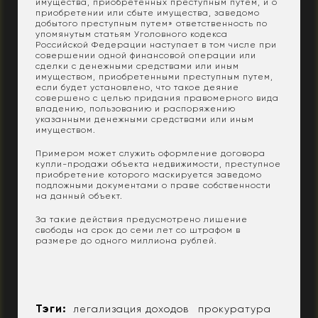
имущества, приобретенных преступным путем, и о
приобретении или сбыте имущества, заведомо
добытого преступным путем» ответственность по
упомянутым статьям Уголовного кодекса
Российской Федерации наступает в том числе при
совершении одной финансовой операции или
сделки с денежными средствами или иным
имуществом, приобретенными преступным путем,
если будет установлено, что такое деяние
совершено с целью придания правомерного вида
владению, пользованию и распоряжению
указанными денежными средствами или иным
имуществом.
Примером может служить оформление договора
купли-продажи объекта недвижимости, преступное
приобретение которого маскируется заведомо
подложными документами о праве собственности
на данный объект.
За такие действия предусмотрено лишение
свободы на срок до семи лет со штрафом в
размере до одного миллиона рублей.
Тэги:
легализация доходов
прокуратура