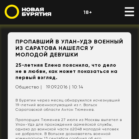
18+
ПРОПАВШИЙ В УЛАН-УДЭ ВОЕННЫЙ
ИЗ САРАТОВА НАШЕЛСЯ У
МОЛОДОЙ ДЕВУШКИ
25-летняя Елена пояснила, что дело
не в любви, как может показаться на
первый взгляд.
Общество |
19.09.2016 | 10:14
В Бурятии через месяц обнаружился исчезнувший
19-летний военнослужащий из г. Вольск
Саратовской области Антон Тюменев.
Прапорщик Тюменев 27 июля из Москвы вылетел в
Улан-Удэ для прохождения армейской службы,
однако до воинской части 62048 молодой человек
не добрался. В Вольске дознаватель военной
комендатуры 13 сентября сообщил об его