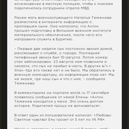
исчезновении в местную полицию, чтобы к поискам
подключились сотрудники отдела МВД.
Ранее мать военнослужащего Наталья Тюменева
разместила в интернете информацию о
пропавшем сыне. Она написала, что Антон
прошел подготовку в Вольском военном институте
материального обеспечения, после чего его
направили служить в Бурятию.
- Первые две недели сын постоянно звонил домой,
рассказывал о службе, о городе. Последний
телефонный звонок был 10 августа. Потом номер
стал заблокирован. 23 августа нам позвонили и
сказали, что сын не прибыл в часть. В других в/ч г.
Улан-Удэ его также нет и не было. Мы обратились в
военную комендатуру, но информации пока нет. Мы
не знаем, где наш сын и что с ним, - сообщила
Тюменева.
В комментариях на портале wolsk.ru 17 сентября
появилось сообщение от некой Елены: «Антон
Тюменев находится у меня. Это очень долгая
история. Родителей прошу не волноваться».
В ответ один из пользователей написал: «Любовь!
Светлое чувство! Ему грозит от 5 лет по УК РФ».
Wolsk.ru
связались с жительницей Бурятии, чтобы