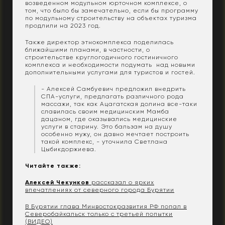
возведенном модульном юрточном комплексе, о
том, что было бы замечательно, если бы программу
по модульному строительству на объектах туризма
продлили на 2023 год.
Также директор этнокомплекса поделилась
ближайшими планами, в частности, о
строительстве круглогодичного гостиничного
комплекса и необходимости подумать над новыми
дополнительными услугами для туристов и гостей.
- Алексей Самбуевич предложил внедрить
СПА-услуги, предлагать различного рода
массажи, так как Ацагатская долина все-таки
славилась своим медицинским Мамба
дацаном, где оказывались медицинские
услуги в старину. Это бальзам на душу
особенно мужу, он давно мечтает построить
такой комплекс, - уточнила Светлана
Цыбикдоржиева.
Читайте также:
Алексей
Чекунков
рассказал о ярких
впечатлениях от северного города Бурятии
В Бурятии глава Минвостокразвития РФ попал в
Северобайкальск только с третьей попытки
(ВИДЕО)