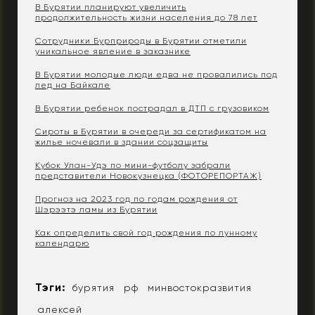
В Бурятии планируют увеличить
продолжительность жизни населения до 78 лет
Сотрудники Бурприроды в Бурятии отметили
уникальное явление в заказнике
В Бурятии молодые люди едва не провалились под
лед на Байкале
В Бурятии ребенок пострадал в ДТП с грузовиком
Сироты в Бурятии в очереди за сертификатом на
жилье ночевали в здании соцзащиты
Кубок Улан-Удэ по мини-футболу забрали
представители Новокузнецка (ФОТОРЕПОРТАЖ)
Прогноз на 2023 год по годам рождения от
Шэрээтэ ламы из Бурятии
Как определить свой год рождения по лунному
календарю
Тэги:
бурятия
рф
минвостокразвития
алексей