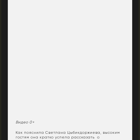
Видео 0+
Как пояснила Светлана Цыбикдоржиева, высоким
гостям она кратко успела рассказать о