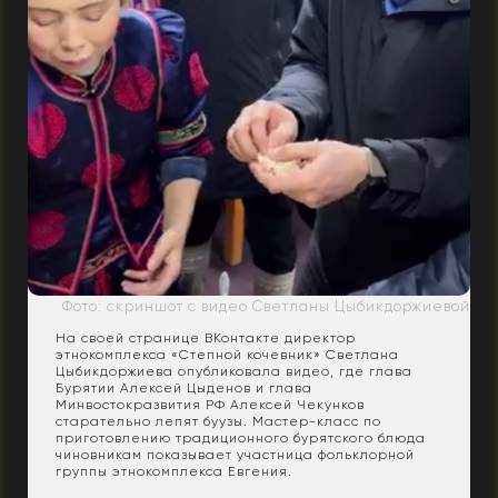
Фото: скриншот с видео Светланы Цыбикдоржиевой
На своей странице ВКонтакте директор
этнокомплекса «Степной кочевник» Светлана
Цыбикдоржиева опубликовала видео, где глава
Бурятии Алексей Цыденов и глава
Минвостокразвития РФ Алексей Чекунков
старательно лепят буузы. Мастер-класс по
приготовлению традиционного бурятского блюда
чиновникам показывает участница фольклорной
группы этнокомплекса Евгения.