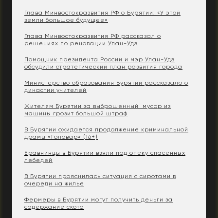
Глава Минвостокразвития РФ о Бурятии: «У этой
земли большое будущее»
Глава Минвостокразвития РФ рассказал о
решениях по реновации Улан-Удэ
Помощник президента России и мэр Улан-Удэ
обсудили стратегический план развития города
Министерство образования Бурятии рассказало о
династии учителей
Жителям Бурятии за выброшенный мусор из
машины грозит большой штраф
В Бурятии ожидается продолжение криминальной
драмы «Головар» (16+)
Еравнинцы в Бурятии взяли под опеку спасенных
лебедей
В Бурятии прояснилась ситуация с сиротами в
очереди на жилье
Фермеры в Бурятии могут получить деньги за
содержание скота